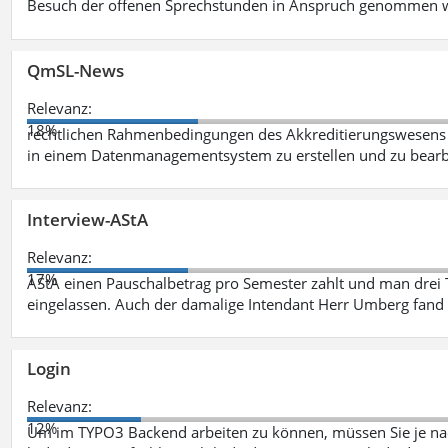
Besuch der offenen Sprechstunden in Anspruch genommen w
QmSL-News
Relevanz:
18%
rechtlichen Rahmenbedingungen des Akkreditierungswesens ve
in einem Datenmanagementsystem zu erstellen und zu bearbe
Interview-AStA
Relevanz:
17%
AStA einen Pauschalbetrag pro Semester zahlt und man drei 
eingelassen. Auch der damalige Intendant Herr Umberg fand
Login
Relevanz:
12%
Um im TYPO3 Backend arbeiten zu können, müssen Sie je nac