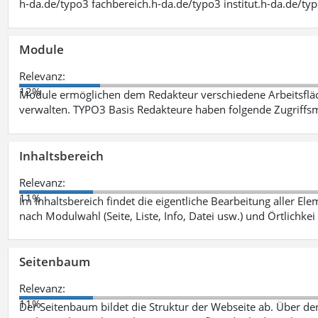
h-da.de/typo3 fachbereich.h-da.de/typo3 institut.h-da.de/ty
Module
Relevanz:
12%
Module ermöglichen dem Redakteur verschiedene Arbeitsflä
verwalten. TYPO3 Basis Redakteure haben folgende Zugriffsm
Inhaltsbereich
Relevanz:
11%
Im Inhaltsbereich findet die eigentliche Bearbeitung aller Elem
nach Modulwahl (Seite, Liste, Info, Datei usw.) und Örtlichkei
Seitenbaum
Relevanz:
11%
Der Seitenbaum bildet die Struktur der Webseite ab. Über de