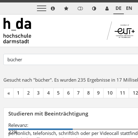
DE
EN
Gesucht nach "bücher".
Es wurden 235 Ergebnisse in 17 Milli
«
1
2
3
4
5
6
7
8
9
10
11
1
Studieren mit Beeinträchtigung
Relevanz:
22%
persönlich, telefonisch, schriftlich oder per Videocall statt