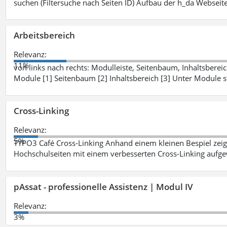
suchen (Filtersuche nach Seiten ID) Aufbau der h_da Webseite
Arbeitsbereich
Relevanz:
11%
von links nach rechts: Modulleiste, Seitenbaum, Inhaltsbereich
Module [1] Seitenbaum [2] Inhaltsbereich [3] Unter Module 
Cross-Linking
Relevanz:
5%
TYPO3 Café Cross-Linking Anhand einem kleinen Bespiel zei
Hochschulseiten mit einem verbesserten Cross-Linking aufg
pAssat - professionelle Assistenz | Modul IV
Relevanz:
3%