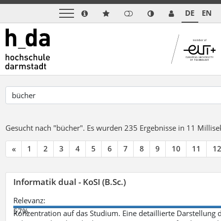
DE
EN
Gesucht nach "bücher".
Es wurden 235 Ergebnisse in 11 Milli
«
1
2
3
4
5
6
7
8
9
10
11
1
Informatik dual - KoSI (B.Sc.)
Relevanz:
57%
Konzentration auf das Studium. Eine detaillierte Darstellung 