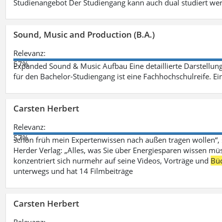
Studienangebot Der Studiengang kann auch dual studiert we
Sound, Music and Production (B.A.)
Relevanz:
57%
Expanded Sound & Music Aufbau Eine detaillierte Darstellung
für den Bachelor-Studiengang ist eine Fachhochschulreife. Ein
Carsten Herbert
Relevanz:
57%
schon früh mein Expertenwissen nach außen tragen wollen“,
Herder Verlag: „Alles, was Sie über Energiesparen wissen mü
konzentriert sich nurmehr auf seine Videos, Vorträge und
Bü
unterwegs und hat 14 Filmbeiträge
Carsten Herbert
Relevanz: