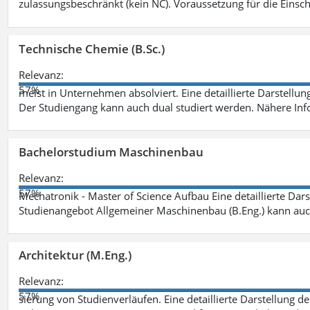
zulassungsbeschränkt (kein NC). Voraussetzung für die Einsch
Technische Chemie (B.Sc.)
Relevanz:
57%
meist in Unternehmen absolviert. Eine detaillierte Darstellun
Der Studiengang kann auch dual studiert werden. Nähere In
Bachelorstudium Maschinenbau
Relevanz:
57%
Mechatronik - Master of Science Aufbau Eine detaillierte Dars
Studienangebot Allgemeiner Maschinenbau (B.Eng.) kann auc
Architektur (M.Eng.)
Relevanz:
57%
sierung von Studienverläufen. Eine detaillierte Darstellung d