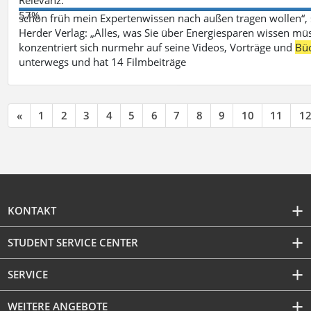
57%
schon früh mein Expertenwissen nach außen tragen wollen“,
Herder Verlag: „Alles, was Sie über Energiesparen wissen mü
konzentriert sich nurmehr auf seine Videos, Vorträge und
Bü
unterwegs und hat 14 Filmbeiträge
«
1
2
3
4
5
6
7
8
9
10
11
1
KONTAKT
STUDENT SERVICE CENTER
SERVICE
WEITERE ANGEBOTE