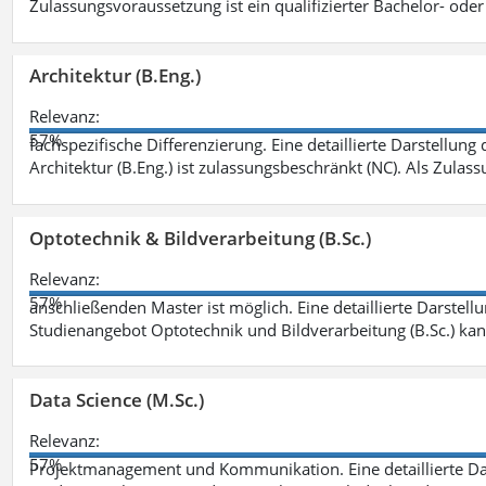
Zulassungsvoraussetzung ist ein qualifizierter Bachelor- od
Architektur (B.Eng.)
Relevanz:
57%
fachspezifische Differenzierung. Eine detaillierte Darstellung
Architektur (B.Eng.) ist zulassungsbeschränkt (NC). Als Zulas
Optotechnik & Bildverarbeitung (B.Sc.)
Relevanz:
57%
anschließenden Master ist möglich. Eine detaillierte Darstell
Studienangebot Optotechnik und Bildverarbeitung (B.Sc.) ka
Data Science (M.Sc.)
Relevanz:
57%
Projektmanagement und Kommunikation. Eine detaillierte Dar