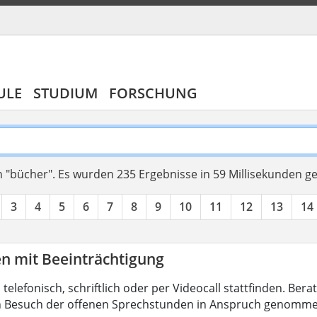
ULE
STUDIUM
FORSCHUNG
 "bücher".
Es wurden 235 Ergebnisse in 59 Millisekunden g
3
4
5
6
7
8
9
10
11
12
13
14
en mit Beeinträchtigung
 telefonisch, schriftlich oder per Videocall stattfinden. B
h Besuch der offenen Sprechstunden in Anspruch genomme