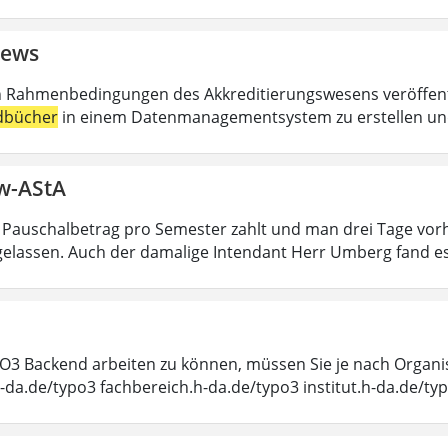
ews
n Rahmenbedingungen des Akkreditierungswesens veröffentl
dbücher
in einem Datenmanagementsystem zu erstellen und 
ew-AStA
 Pauschalbetrag pro Semester zahlt und man drei Tage vor
ngelassen. Auch der damalige Intendant Herr Umberg fand e
3 Backend arbeiten zu können, müssen Sie je nach Organis
h-da.de/typo3 fachbereich.h-da.de/typo3 institut.h-da.de/ty