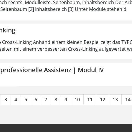
ach rechts: Modulleiste, Seitenbaum, Inhaltsbereich Der Arbei
 Seitenbaum [2] Inhaltsbereich [3] Unter Module stehen d
inking
 Cross-Linking Anhand einem kleinen Bespiel zeigt das TY
eiten mit einem verbesserten Cross-Linking aufgewertet 
 professionelle Assistenz | Modul IV
3
4
5
6
7
8
9
10
11
12
13
14