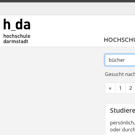
HOCHSCH
Gesucht nach
«
1
2
Studier
persönlich,
oder durc