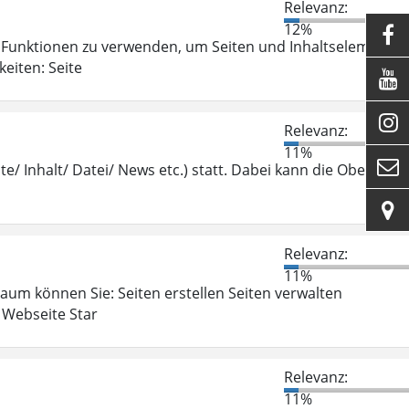
Relevanz:
12%

Funktionen zu verwenden, um Seiten und Inhaltselemente
eiten: Seite


Relevanz:
11%

te/ Inhalt/ Datei/ News etc.) statt. Dabei kann die Oberfläch

Relevanz:
11%
aum können Sie: Seiten erstellen Seiten verwalten
 Webseite Star
Relevanz:
11%