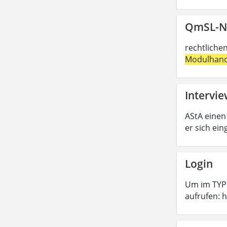
QmSL-N
rechtliche
Modulhan
Intervi
AStA einen
er sich ei
Login
Um im TYPO
aufrufen: 