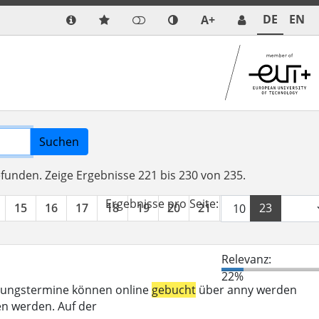
DE
EN
A+
Suchen
efunden.
Zeige Ergebnisse 221 bis 230 von 235.
Ergebnisse pro Seite:
15
16
17
18
19
20
21
22
23
24
Relevanz:
22%
eratungstermine können online
gebucht
über anny werden
n werden. Auf der