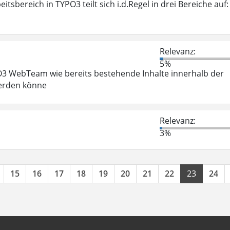
tsbereich in TYPO3 teilt sich i.d.Regel in drei Bereiche auf:
Relevanz:
5%
PO3 WebTeam wie bereits bestehende Inhalte innerhalb der
werden könne
Relevanz:
3%
15
16
17
18
19
20
21
22
23
24