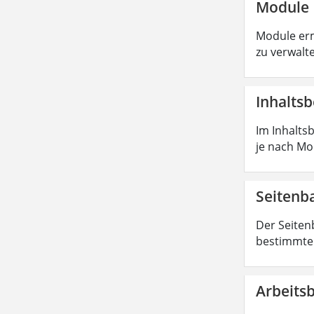
Module
Module erm
zu verwalt
Inhaltsb
Im Inhaltsb
je nach Mod
Seiten
Der Seiten
bestimmte 
Arbeits