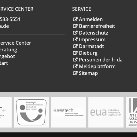
RVICE CENTER
SERVICE
.533-5551
Anmelden
a
.
de
Barrierefreiheit
Datenschutz
Impressum
ervice Center
Darmstadt
eratung
Dieburg
ngebot
Personen der h_da
tart
Meldeplattform
Sitemap