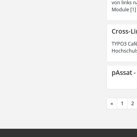
von links n
Module [1]
Cross-L
TYPO3 Café
Hochschuls
pAssat -
«
1
2