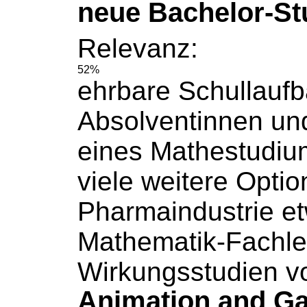
neue Bachelor-S
Relevanz:
52%
ehrbare Schullauf
Absolventinnen un
eines Mathestudiu
viele
weitere
Option
Pharmaindustrie e
Mathematik-Fachle
Wirkungsstudien v
Animation and Ga