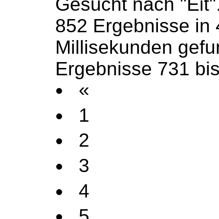
Gesucht nach "Eit"
852 Ergebnisse in
Millisekunden gef
Ergebnisse 731 bi
«
1
2
3
4
5