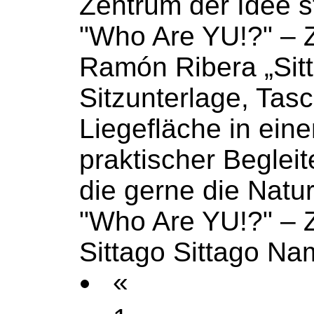
Zentrum der Idee st
"Who Are YU!?" – Z
Ramón Ribera „Sitt
Sitzunterlage, Tas
Liegefläche in ein
praktischer
Begleit
die gerne die Natu
"Who Are YU!?" – 
Sittago Sittago Na
«