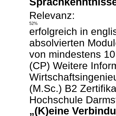
Sprachkenntniss
Relevanz:
52%
erfolgreich in engl
absolvierten Modu
von mindestens 10 
(CP)
Weitere
Infor
Wirtschaftsingeni
(M.Sc.) B2 Zertifika
Hochschule Darms
„(K)eine Verbind