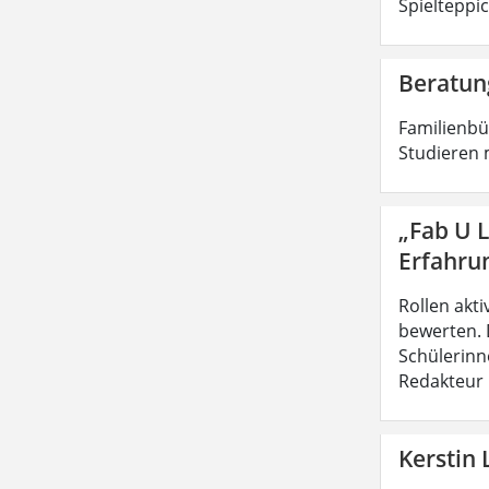
Spielteppi
Beratun
Familienbü
Studieren 
„Fab U 
Erfahru
Rollen akt
bewerten.
Schülerinne
Redakteur
Kerstin 