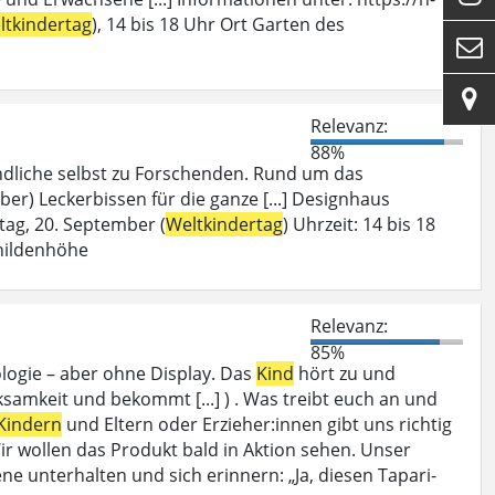
ltkindertag
), 14 bis 18 Uhr Ort Garten des


Relevanz:
88%
dliche selbst zu Forschenden. Rund um das
er) Leckerbissen für die ganze [...] Designhaus
ag, 20. September (
Weltkindertag
) Uhrzeit: 14 bis 18
hildenhöhe
Relevanz:
85%
logie – aber ohne Display. Das
Kind
hört zu und
rksamkeit und bekommt [...] ) . Was treibt euch an und
Kindern
und Eltern oder Erzieher:innen gibt uns richtig
. Wir wollen das Produkt bald in Aktion sehen. Unser
ne unterhalten und sich erinnern: „Ja, diesen Tapari-