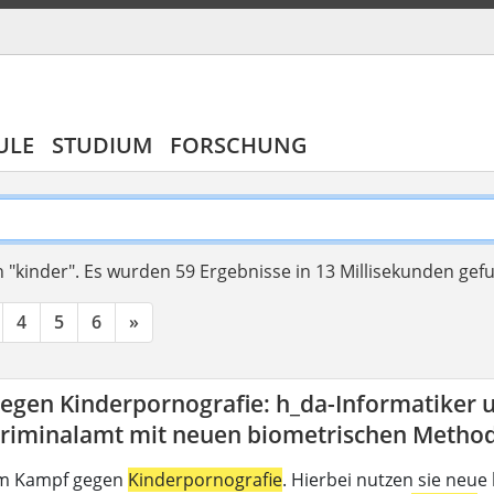
ULE
STUDIUM
FORSCHUNG
 "kinder".
Es wurden 59 Ergebnisse in 13 Millisekunden ge
4
5
6
»
egen Kinderpornografie: h_da-Informatiker u
riminalamt mit neuen biometrischen Methode
im Kampf gegen
Kinderpornografie
. Hierbei nutzen sie neu