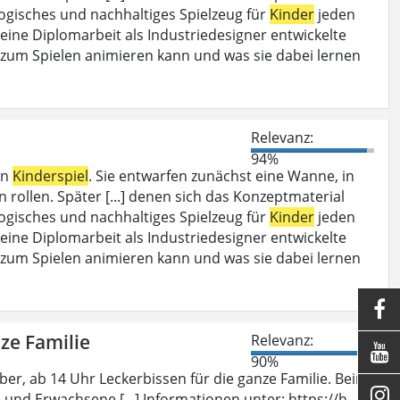
gisches und nachhaltiges Spielzeug für
Kinder
jeden
seine Diplomarbeit als Industriedesigner entwickelte
zum Spielen animieren kann und was sie dabei lernen
Relevanz:
94%
in
Kinderspiel
. Sie entwarfen zunächst eine Wanne, in
rollen. Später [...] denen sich das Konzeptmaterial
gisches und nachhaltiges Spielzeug für
Kinder
jeden
seine Diplomarbeit als Industriedesigner entwickelte
zum Spielen animieren kann und was sie dabei lernen

nze Familie
Relevanz:

90%
ber, ab 14 Uhr Leckerbissen für die ganze Familie. Beim

e und Erwachsene [...] Informationen unter: https://h-