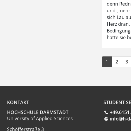
denn Redner
und „mehr L
sich Lau a
Herz dran.
Bedingunge
hatte sie b
1
2
3
KONTAKT
STUDENT SE
HOCHSCHULE DARMSTADT
+49.6151
University of Applied Sciences
info@h-d
Schöfferstraße 3