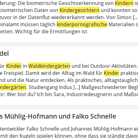
erung: Die biometrische Gesichtserkennung von
Kindern
is
 biometrischen Daten von
Kindergesichtern
und konnten so 
zuvor in der Datenflut wiedererkannt werden. Von Simon [...
minalamt müssen täglich
kinderpornografische
Materialien s
etten. Wichtig für die Ermittlungen ist
del
für
Kinder
in
Waldkindergärten
und bei Outdoor-Aktivitäten. 
e Freispiel. Damit wird der Alltag im Wald für
Kinder
praktisc
nd und die Natur entdecken. Als praktisches, alltagstauglic
ndergärten
. Studiengang Indus [...] Maßgeschneiderter Begl
vor: Wer bist du? Ich bin Sara, Industriedesignerin und Maß
s Mühlig-Hofmann und Falko Schnelle
tentwickler Falko Schnelle und Johannes Mühlig-Hofmann e
mit den Kugeln spielen können, ohne dass sie ständig davon 