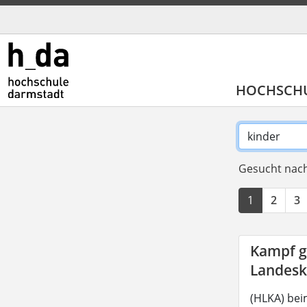
HOCHSCH
Gesucht nach
1
2
3
Kampf g
Landesk
(HLKA) be