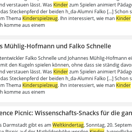
nd verstauen lässt. Was
Kinder
zum Spielen animiert Pädago
 das Steckenpferd der beiden h_da-Alumni Falko [...] Schon 
zum Thema
Kinderspielzeug
. Ihn interessiert, wie man
Kinder
Ich komme aus einem
s Mühlig-Hofmann und Falko Schnelle
tentwickler Falko Schnelle und Johannes Mühlig-Hofmann e
mit den Kugeln spielen können, ohne dass sie ständig davon 
nd verstauen lässt. Was
Kinder
zum Spielen animiert Pädago
 das Steckenpferd der beiden h_da-Alumni Falko [...] Schon 
zum Thema
Kinderspielzeug
. Ihn interessiert, wie man
Kinder
Ich komme aus einem
ence Picnic: Wissenschafts-Snacks für die ga
s Darmstadt gibt es am
Weltkindertag
, Sonntag, 20. Septem
ce Picnic auf der Mathildenhöhe werden
Kinder
, Jugendlich