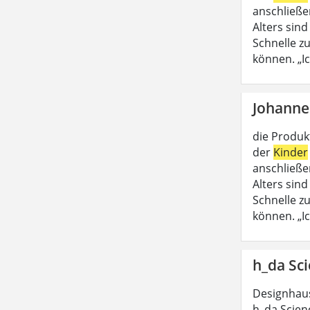
anschließe
Alters sind
Schnelle 
können. „
Johanne
die Produk
der
Kinder
anschließe
Alters sind
Schnelle 
können. „
h_da Sci
Designhau
h_da Scien