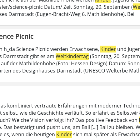
sfer/science-picnic Datum/ Zeit Sonntag, 20. September (
We
es Darmstadt (Eugen-Bracht-Weg 6, Mathildenhöhe). Bei
ence Picnic
n h_da Science Picnic werden Erwachsene,
Kinder
und Jugen
s Darmstadt gibt es am
Weltkindertag
(Sonntag, 20. Septemb
auf der Mathildenhöhe (Foto: Hessen Design) Datum: Sonnt
Garten des Designhauses Darmstadt (UNESCO Welterbe Mat
Das kombiniert vertraute Erfahrungen mit moderner Techno
 selbst, wie die Geschichte verläuft. So erfährt es Selbstwi
euch? Welche Vision verfolgt ihr? Das positive Feedback von
e. Das bestätigt und pusht uns, am Ball [...] Ball zu bleiben
 es, wenn die heutigen
Kinder
sich mal später als Erwachse