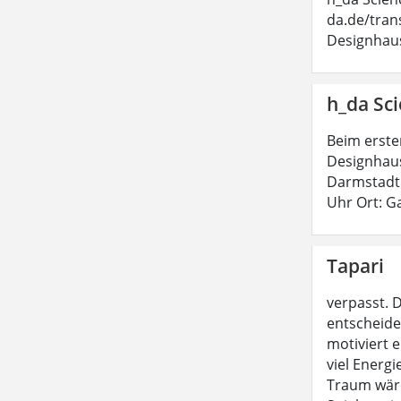
da.de/tran
Designhaus
h_da Sci
Beim erste
Designhau
Darmstadt 
Uhr Ort: 
Tapari
verpasst. 
entscheidet
motiviert 
viel Energi
Traum wäre