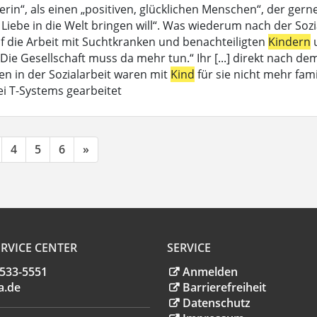
in“, als einen „positiven, glücklichen Menschen“, der gerne l
iebe in die Welt bringen will“. Was wiederum nach der Sozia
uf die Arbeit mit Suchtkranken und benachteiligten
Kindern
u
 Die Gesellschaft muss da mehr tun.“ Ihr [...] direkt nach d
n in der Sozialarbeit waren mit
Kind
für sie nicht mehr fa
ei T-Systems gearbeitet
4
5
6
»
RVICE CENTER
SERVICE
.533-5551
Anmelden
a
.
de
Barrierefreiheit
Datenschutz