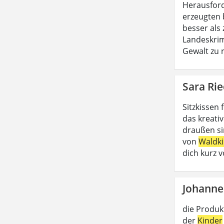
Herausford
erzeugten
besser als 
Landeskri
Gewalt zu r
Sara Rie
Sitzkissen 
das kreativ
draußen si
von
Waldki
dich kurz 
Johanne
die Produk
der
Kinder