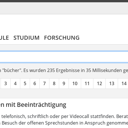
ULE
STUDIUM
FORSCHUNG
 "bücher".
Es wurden 235 Ergebnisse in 35 Millisekunden g
3
4
5
6
7
8
9
10
11
12
13
14
en mit Beeinträchtigung
 telefonisch, schriftlich oder per Videocall stattfinden. B
h Besuch der offenen Sprechstunden in Anspruch genomme