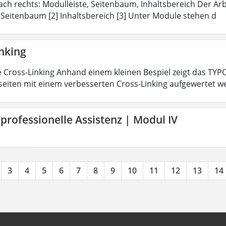
ach rechts: Modulleiste, Seitenbaum, Inhaltsbereich Der Arbei
 Seitenbaum [2] Inhaltsbereich [3] Unter Module stehen d
inking
 Cross-Linking Anhand einem kleinen Bespiel zeigt das TY
eiten mit einem verbesserten Cross-Linking aufgewertet 
 professionelle Assistenz | Modul IV
3
4
5
6
7
8
9
10
11
12
13
14