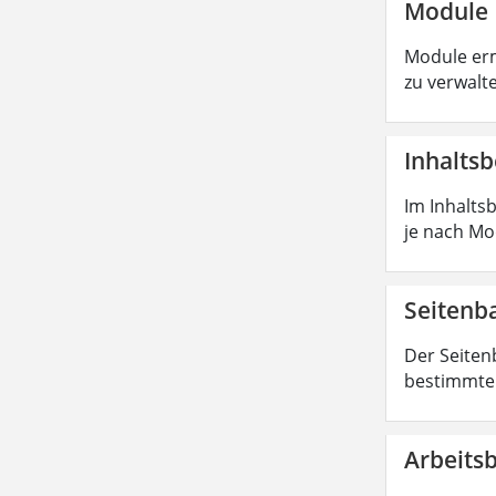
Module
Module erm
zu verwalt
Inhaltsb
Im Inhaltsb
je nach Mod
Seiten
Der Seiten
bestimmte 
Arbeits