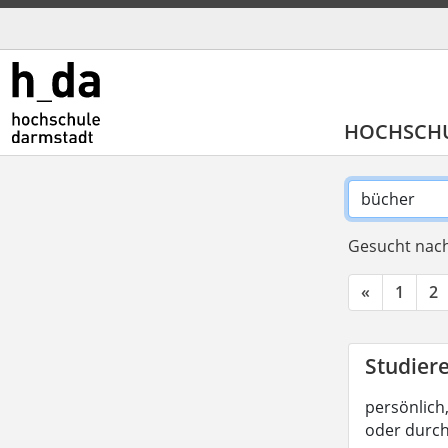
HOCHSCH
Gesucht nach
«
1
2
Studier
persönlich,
oder durc