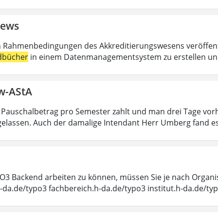
ews
n Rahmenbedingungen des Akkreditierungswesens veröffentl
dbücher
in einem Datenmanagementsystem zu erstellen und 
ew-AStA
 Pauschalbetrag pro Semester zahlt und man drei Tage vor
ngelassen. Auch der damalige Intendant Herr Umberg fand e
3 Backend arbeiten zu können, müssen Sie je nach Organis
h-da.de/typo3 fachbereich.h-da.de/typo3 institut.h-da.de/ty