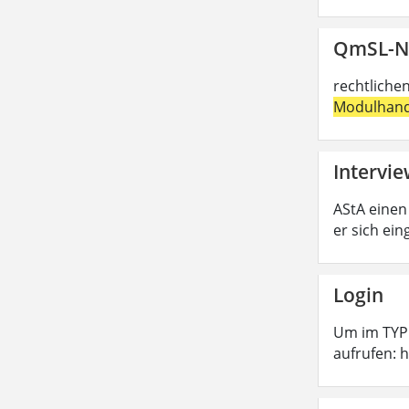
QmSL-N
rechtliche
Modulhan
Intervi
AStA einen
er sich ei
Login
Um im TYPO
aufrufen: 