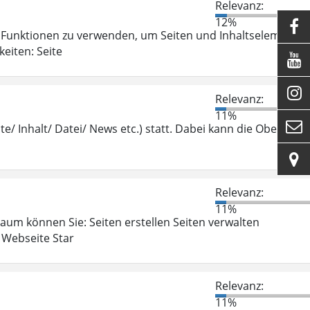
Relevanz:
12%

Funktionen zu verwenden, um Seiten und Inhaltselemente
eiten: Seite


Relevanz:
11%

te/ Inhalt/ Datei/ News etc.) statt. Dabei kann die Oberfläch

Relevanz:
11%
aum können Sie: Seiten erstellen Seiten verwalten
 Webseite Star
Relevanz:
11%