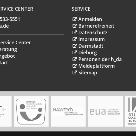
RVICE CENTER
SERVICE
.533-5551
Anmelden
a
.
de
Barrierefreiheit
Datenschutz
Impressum
ervice Center
Darmstadt
eratung
Dieburg
ngebot
Personen der h_da
tart
Meldeplattform
Sitemap