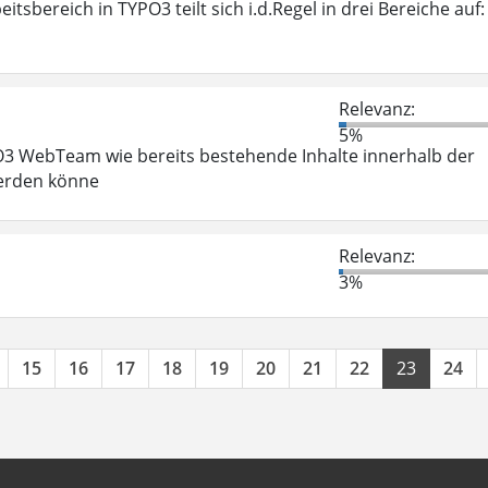
tsbereich in TYPO3 teilt sich i.d.Regel in drei Bereiche auf:
Relevanz:
5%
PO3 WebTeam wie bereits bestehende Inhalte innerhalb der
werden könne
Relevanz:
3%
15
16
17
18
19
20
21
22
23
24