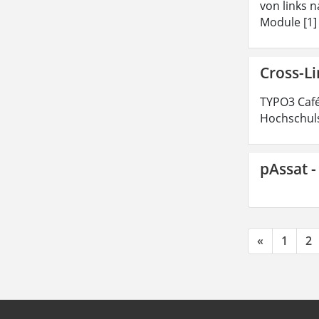
von links n
Module [1]
Cross-L
TYPO3 Café
Hochschuls
pAssat -
«
1
2