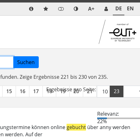
DE
EN
A+
Suchen
efunden.
Zeige Ergebnisse 221 bis 230 von 235.
Ergebnisse pro Seite:
15
16
17
18
19
20
21
22
23
24
Relevanz:
22%
eratungstermine können online
gebucht
über anny werden
n werden. Auf der