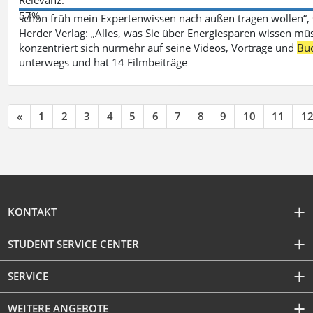
57%
schon früh mein Expertenwissen nach außen tragen wollen“,
Herder Verlag: „Alles, was Sie über Energiesparen wissen mü
konzentriert sich nurmehr auf seine Videos, Vorträge und
Bü
unterwegs und hat 14 Filmbeiträge
«
1
2
3
4
5
6
7
8
9
10
11
1
KONTAKT
STUDENT SERVICE CENTER
SERVICE
WEITERE ANGEBOTE