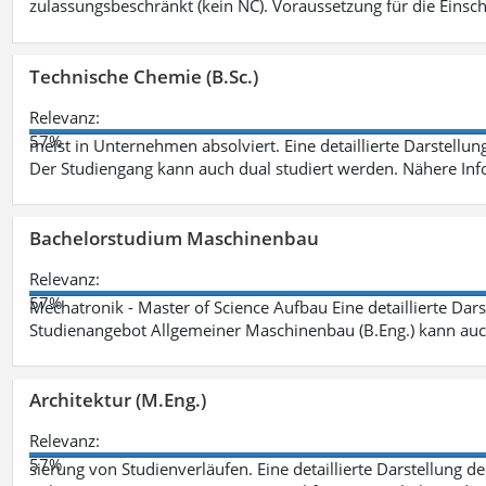
zulassungsbeschränkt (kein NC). Voraussetzung für die Einsch
Technische Chemie (B.Sc.)
Relevanz:
57%
meist in Unternehmen absolviert. Eine detaillierte Darstellun
Der Studiengang kann auch dual studiert werden. Nähere In
Bachelorstudium Maschinenbau
Relevanz:
57%
Mechatronik - Master of Science Aufbau Eine detaillierte Dars
Studienangebot Allgemeiner Maschinenbau (B.Eng.) kann auc
Architektur (M.Eng.)
Relevanz:
57%
sierung von Studienverläufen. Eine detaillierte Darstellung d