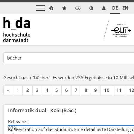
DE
EN
Gesucht nach "bücher".
Es wurden 235 Ergebnisse in 10 Milli
«
1
2
3
4
5
6
7
8
9
10
11
1
Informatik dual - KoSI (B.Sc.)
Relevanz:
57%
Konzentration auf das Studium. Eine detaillierte Darstellung 