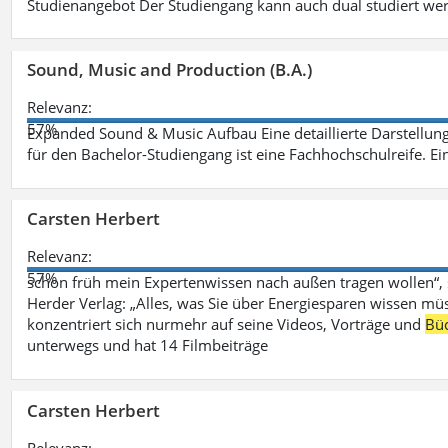
Studienangebot Der Studiengang kann auch dual studiert we
Sound, Music and Production (B.A.)
Relevanz:
57%
Expanded Sound & Music Aufbau Eine detaillierte Darstellung
für den Bachelor-Studiengang ist eine Fachhochschulreife. Ein
Carsten Herbert
Relevanz:
57%
schon früh mein Expertenwissen nach außen tragen wollen“,
Herder Verlag: „Alles, was Sie über Energiesparen wissen mü
konzentriert sich nurmehr auf seine Videos, Vorträge und
Bü
unterwegs und hat 14 Filmbeiträge
Carsten Herbert
Relevanz: