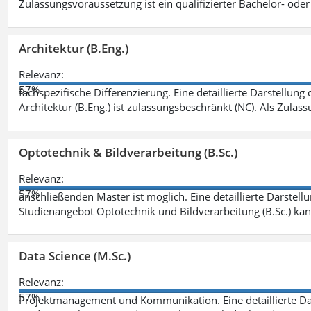
Zulassungsvoraussetzung ist ein qualifizierter Bachelor- od
Architektur (B.Eng.)
Relevanz:
57%
fachspezifische Differenzierung. Eine detaillierte Darstellung
Architektur (B.Eng.) ist zulassungsbeschränkt (NC). Als Zulas
Optotechnik & Bildverarbeitung (B.Sc.)
Relevanz:
57%
anschließenden Master ist möglich. Eine detaillierte Darstell
Studienangebot Optotechnik und Bildverarbeitung (B.Sc.) ka
Data Science (M.Sc.)
Relevanz:
57%
Projektmanagement und Kommunikation. Eine detaillierte Dar