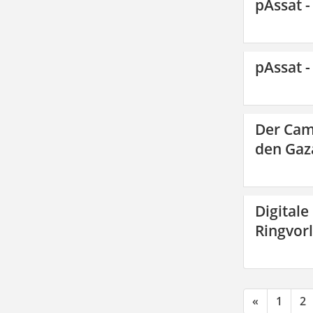
pAssat -
pAssat -
Der Cam
den Gaza
Digitale
Ringvor
«
1
2