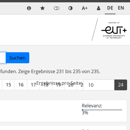
DE
EN
A+
Suchen
efunden.
Zeige Ergebnisse 231 bis 235 von 235.
Ergebnisse pro Seite:
15
16
17
18
19
20
21
22
23
24
Relevanz:
3%