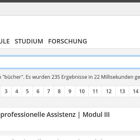
ULE
STUDIUM
FORSCHUNG
 "bücher".
Es wurden 235 Ergebnisse in 22 Millisekunden g
3
4
5
6
7
8
9
10
11
12
13
14
 professionelle Assistenz | Modul III