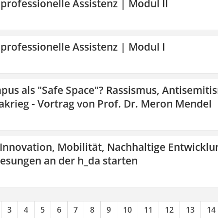
 professionelle Assistenz | Modul II
 professionelle Assistenz | Modul I
pus als "Safe Space"? Rassismus, Antisemiti
krieg - Vortrag von Prof. Dr. Meron Mendel
 Innovation, Mobilität, Nachhaltige Entwicklu
lesungen an der h_da starten
3
4
5
6
7
8
9
10
11
12
13
14