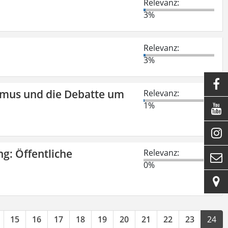
Relevanz:
3%
Relevanz:
3%

smus und die Debatte um
Relevanz:
1%


ng: Öffentliche
Relevanz:

0%

15
16
17
18
19
20
21
22
23
24