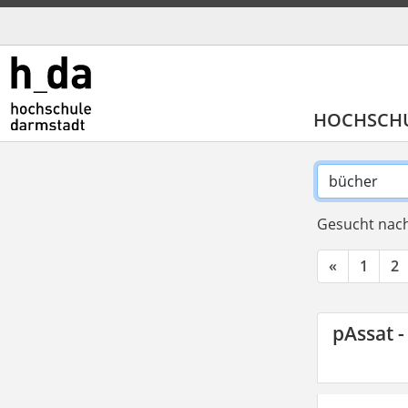
HOCHSCH
Gesucht nach
«
1
2
pAssat -