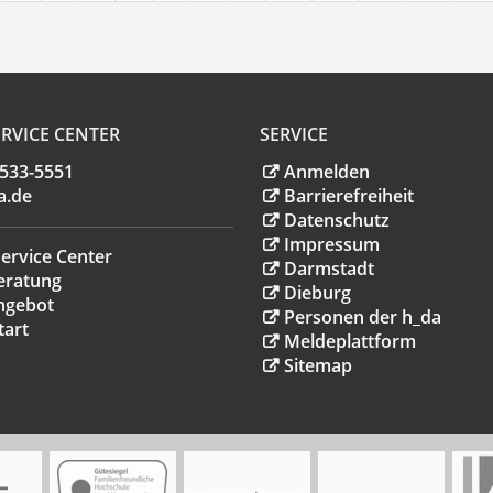
RVICE CENTER
SERVICE
.533-5551
Anmelden
a
.
de
Barrierefreiheit
Datenschutz
Impressum
ervice Center
Darmstadt
eratung
Dieburg
ngebot
Personen der h_da
tart
Meldeplattform
Sitemap