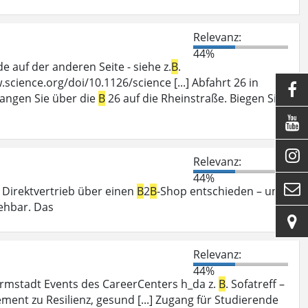
Relevanz:
44%
auf der anderen Seite - siehe z.
B
.
cience.org/doi/10.1126/science [...] Abfahrt 26 in

langen Sie über die
B
26 auf die Rheinstraße. Biegen Sie


Relevanz:
44%

n Direktvertrieb über einen
B
2
B
-Shop entschieden – und
ehbar. Das

Relevanz:
44%
mstadt Events des CareerCenters h_da z.
B
. Sofatreff –
nt zu Resilienz, gesund [...] Zugang für Studierende