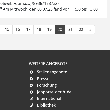
/us06web.zoom.us/j/89367178732?
 Mittwoch, den 05.07.23 fand von 11:30 bis 13:00
15
16
17
18
19
20
21
22
»
WEITERE ANGEBOTE
Stellenangebote
Presse
Forschung
Jobportal der h_da
International
Bibliothek