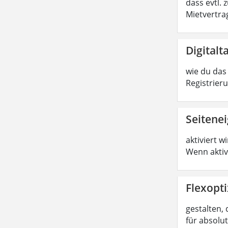
dass evtl.
Mietvertrag
Digitalt
wie du das 
Registrier
Seitene
aktiviert w
Wenn aktiv
Flexopti
gestalten, 
für absolu