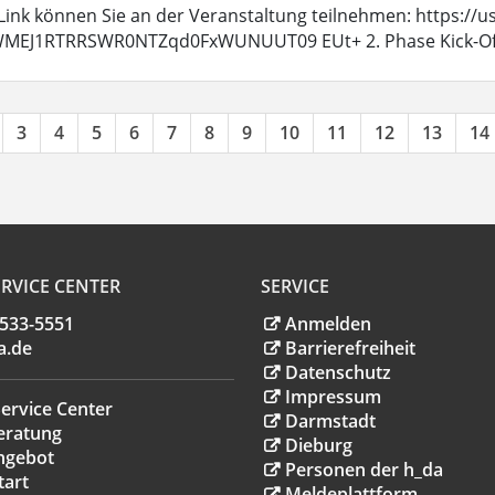
Link können Sie an der Veranstaltung teilnehmen: https:/
MEJ1RTRRSWR0NTZqd0FxWUNUUT09 EUt+ 2. Phase Kick-Off Am
3
4
5
6
7
8
9
10
11
12
13
14
RVICE CENTER
SERVICE
.533-5551
Anmelden
a
.
de
Barrierefreiheit
Datenschutz
Impressum
ervice Center
Darmstadt
eratung
Dieburg
ngebot
Personen der h_da
tart
Meldeplattform