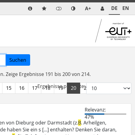
DE
EN
A+
Suchen
en.
Zeige Ergebnisse 191 bis 200 von 214.
Ergebnisse pro Seite:
15
16
17
18
19
20
21
22
»
Relevanz:
47%
en von Dieburg oder Darmstadt (z.
B
. Arheilgen,
e haben Sie ein s [...] enthalten? Denken Sie daran,