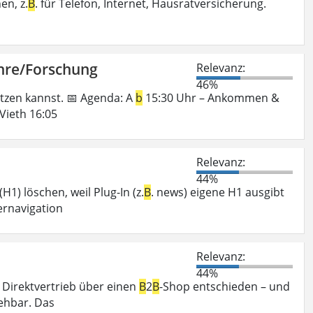
en, z.
B
. für Telefon, Internet, Hausratversicherung.
Lehre/Forschung
Relevanz:
46%
utzen kannst. 📅 Agenda: A
b
15:30 Uhr – Ankommen &
Vieth 16:05
Relevanz:
44%
H1) löschen, weil Plug-In (z.
B
. news) eigene H1 ausgibt
ernavigation
Relevanz:
44%
n Direktvertrieb über einen
B
2
B
-Shop entschieden – und
ehbar. Das