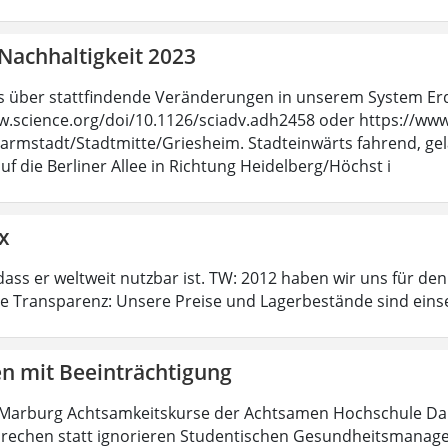
Nachhaltigkeit 2023
 über stattfindende Veränderungen in unserem System Erde 
w.science.org/doi/10.1126/sciadv.adh2458 oder https://www.s
armstadt/Stadtmitte/Griesheim. Stadteinwärts fahrend, ge
uf die Berliner Allee in Richtung Heidelberg/Höchst i
x
dass er weltweit nutzbar ist. TW: 2012 haben wir uns für de
te Transparenz: Unsere Preise und Lagerbestände sind eins
en mit Beeinträchtigung
 Marburg Achtsamkeitskurse der Achtsamen Hochschule Dar
rechen statt ignorieren Studentischen Gesundheitsmanageme