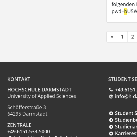
folgenden 
pwd=
b
U5W
«
1
2
KONTAKT
STUDENT SE
HOCHSCHULE DARMSTADT
+49.6151
University of Applied Sciences
info@h-d
Schöfferstraße 3
Student S
64295 Darmstadt
Studienb
ZENTRALE
Studiena
+49.6151.533-5000
Karrieres