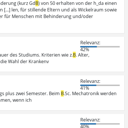
derung (kurz Gd
B
) von 50 erhalten von der h_da einen
...] len, für stillende Eltern und als Wickelraum sowie
er für Menschen mit Behinderung und/oder
Relevanz:
42%
uer des Studiums. Kriterien wie z.
B
. Alter,
r die Wahl der Krankenv
Relevanz:
41%
ngs plus zwei Semester. Beim
B
.Sc. Mechatronik werden
mmen, wenn ich
Relevanz:
40%