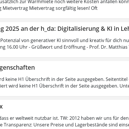
 zusätzlich zur Warmmiete noch weitere Kosten anfallen könn
 Mietvertrag Mietvertrag sorgfältig lesen! Oft
ag 2025 an der h_da: Digitalisierung & KI in 
Potenzial von generativer KI sinnvoll und kreativ für dich n
ung 16.00 Uhr - Grüßwort und Eröffnung - Prof. Dr. Matthias 
igenschaften
ird keine H1 Überschrift in der Seite ausgegeben. Seitentitel (
iert wird keine H1 Überschrift in der Seite ausgegeben. Unt
x
dass er weltweit nutzbar ist. TW: 2012 haben wir uns für de
te Transparenz: Unsere Preise und Lagerbestände sind eins