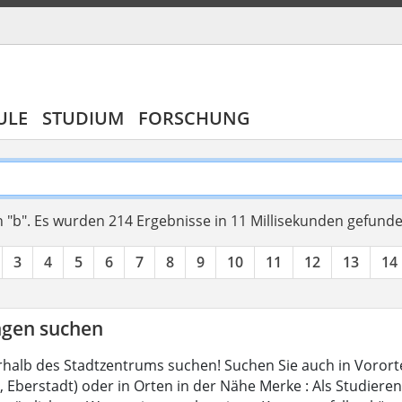
ULE
STUDIUM
FORSCHUNG
 "b".
Es wurden 214 Ergebnisse in 11 Millisekunden gefund
3
4
5
6
7
8
9
10
11
12
13
14
gen suchen
halb des Stadtzentrums suchen! Suchen Sie auch in Vorort
Eberstadt) oder in Orten in der Nähe Merke : Als Studierend