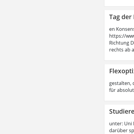
Tag der 
en Konsens
https://ww
Richtung D
rechts ab a
Flexopti
gestalten, 
für absolu
Studier
unter: Uni
darüber sp