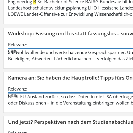
Engineering
B
.Sc. Bachelor of Science BAföG Bundesausbild
Landeshochschulentwicklungsplanung LHO Hessische Lande
LOEWE Landes-Offensive zur Entwicklung Wissenschaftlich-
Workshop: Fassung und los statt fassungslos – souv
Relevanz:
68%
auf wohlwollende und wertschätzende Gesprächspartner. Unf
Beleidigen, Abwerten, Lächerlichmachen … verfolgen das Zie
Kamera an: Sie haben die Hauptrolle! Tipps fürs O
Relevanz:
68%
Nicht-EU-Ausland zurück, so dass Daten in die USA übertragen
oder Diskussionen – in die Veranstaltung einbringen wollen 
Und jetzt? Perspektiven nach dem Studienabschlus