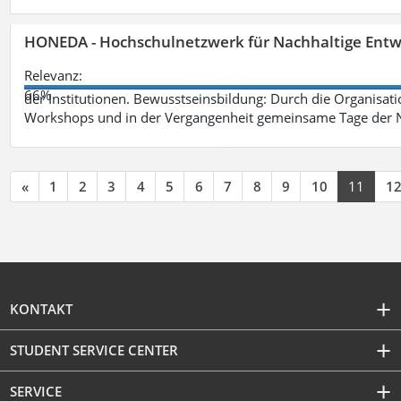
HONEDA - Hochschulnetzwerk für Nachhaltige Entw
Relevanz:
66%
der Institutionen. Bewusstseinsbildung: Durch die Organisati
Workshops und in der Vergangenheit gemeinsame Tage der Na
«
1
2
3
4
5
6
7
8
9
10
11
1
KONTAKT
STUDENT SERVICE CENTER
SERVICE