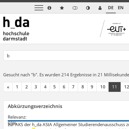
DE
EN
Gesucht nach "b".
Es wurden 214 Ergebnisse in 21 Millisekund
«
1
2
3
4
5
6
7
8
9
10
11
1
Abkürzungsverzeichnis
Relevanz:
69%
zur AKS der h_da AStA Allgemeiner Studierendenausschuss 