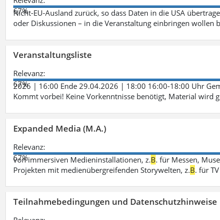
Relevanz:
67%
Nicht-EU-Ausland zurück, so dass Daten in die USA übertragen
oder Diskussionen – in die Veranstaltung einbringen wollen 
Veranstaltungsliste
Relevanz:
67%
2026 | 16:00 Ende 29.04.2026 | 18:00 16:00-18:00 Uhr Ge
Kommt vorbei! Keine Vorkenntnisse benötigt, Material wird g
Expanded Media (M.A.)
Relevanz:
67%
von immersiven Medieninstallationen, z.
B
. für Messen, Muse
Projekten mit medienübergreifenden Storywelten, z.
B
. für 
Teilnahmebedingungen und Datenschutzhinweise
Relevanz: