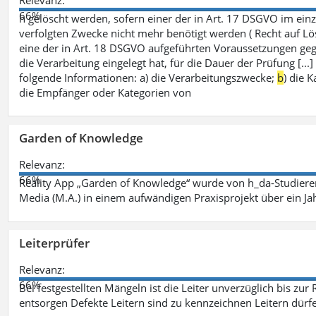
66%
h gelöscht werden, sofern einer der in Art. 17 DSGVO im einz
verfolgten Zwecke nicht mehr benötigt werden ( Recht auf Lös
eine der in Art. 18 DSGVO aufgeführten Voraussetzungen gege
die Verarbeitung eingelegt hat, für die Dauer der Prüfung [.
folgende Informationen: a) die Verarbeitungszwecke;
b
) die 
die Empfänger oder Kategorien von
Garden of Knowledge
Relevanz:
66%
Reality App „Garden of Knowledge“ wurde von h_da-Studiere
Media (M.A.) in einem aufwändigen Praxisprojekt über ein Ja
Leiterprüfer
Relevanz:
66%
Bei festgestellten Mängeln ist die Leiter unverzüglich bis zur
entsorgen Defekte Leitern sind zu kennzeichnen Leitern dürfe