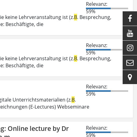
Relevanz:
59%
e keine Lehrveranstaltung ist (z.
B
. Besprechung,

: Beschäftigte, die

Relevanz:

59%
e keine Lehrveranstaltung ist (z.
B
. Besprechung,

: Beschäftigte, die

Relevanz:
59%
itale Unterrichtsmaterialien (z.
B
.
fzeichnungen (E-Lectures) Webseminare
g: Online lecture by Dr
Relevanz:
59%
p.m.