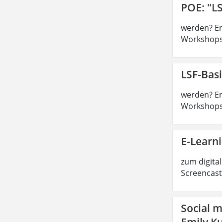
POE: "LS
werden? Ers
Workshops,
LSF-Basi
werden? Ers
Workshops,
E-Learn
zum digital
Screencast
Social m
Emily Ku