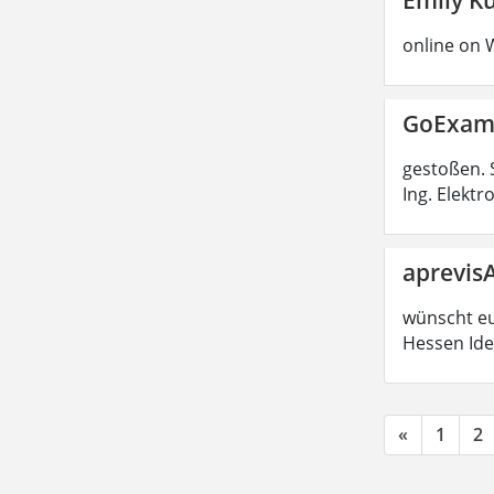
online on 
GoExa
gestoßen. 
Ing. Elekt
aprevisA
wünscht euc
Hessen Ide
«
1
2