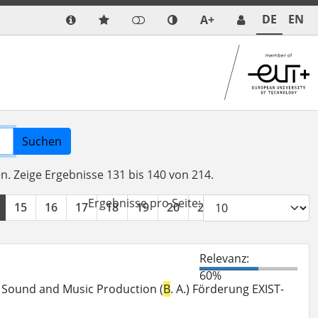
DE
EN
A+
Suchen
en.
Zeige Ergebnisse 131 bis 140 von 214.
Ergebnisse pro Seite:
15
16
17
18
19
20
21
22
»
Relevanz:
60%
ng Sound and Music Production (
B
. A.) Förderung EXIST-