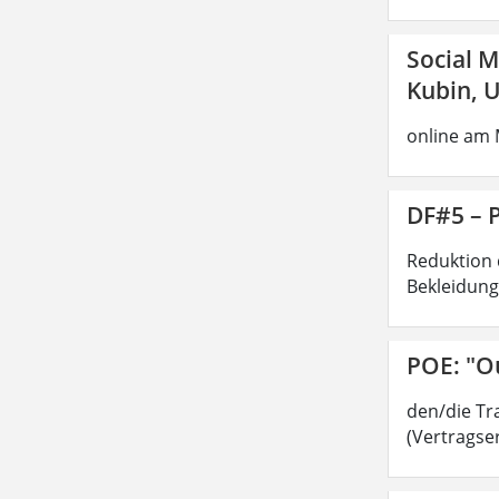
Social 
Kubin, U
online am 
DF#5 – 
Reduktion 
Bekleidung
POE: "Ou
den/die Tra
(Vertragser