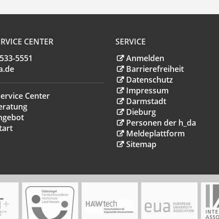
RVICE CENTER
SERVICE
.533-5551
Anmelden
a
.
de
Barrierefreiheit
Datenschutz
Impressum
ervice Center
Darmstadt
eratung
Dieburg
ngebot
Personen der h_da
tart
Meldeplattform
Sitemap