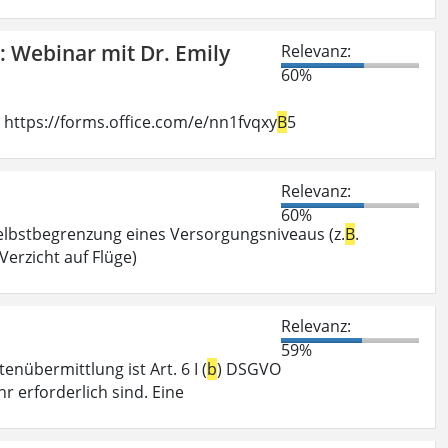
: Webinar mit Dr. Emily
Relevanz:
60%
 https://forms.office.com/e/nn1fvqxy
B
5
Relevanz:
60%
Selbstbegrenzung eines Versorgungsniveaus (z.
B
.
Verzicht auf Flüge)
Relevanz:
59%
nübermittlung ist Art. 6 I (
b
) DSGVO
r erforderlich sind. Eine