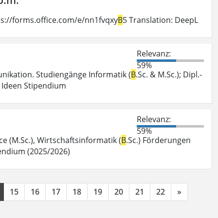
ps://forms.office.com/e/nn1fvqxy
B
5 Translation: DeepL
Relevanz:
59%
nikation. Studiengänge Informatik (
B
.Sc. & M.Sc.); Dipl.-
n Ideen Stipendium
Relevanz:
59%
e (M.Sc.), Wirtschaftsinformatik (
B
.Sc.) Förderungen
pendium (2025/2026)
15
16
17
18
19
20
21
22
»