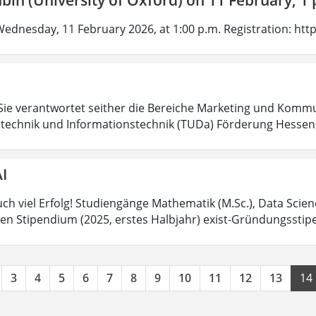
Wednesday, 11 February 2026, at 1:00 p.m. Registration: htt
m
Sie verantwortet seither die Bereiche Marketing und Kommu
rotechnik und Informationstechnik (TUDa) Förderung Hesse
I
h viel Erfolg! Studiengänge Mathematik (M.Sc.), Data Scienc
en Stipendium (2025, erstes Halbjahr) exist-Gründungssti
3
4
5
6
7
8
9
10
11
12
13
14