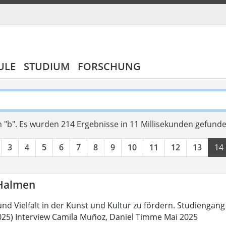
ULE
STUDIUM
FORSCHUNG
 "b".
Es wurden 214 Ergebnisse in 11 Millisekunden gefund
3
4
5
6
7
8
9
10
11
12
13
14
Halmen
 und Vielfalt in der Kunst und Kultur zu fördern. Studienga
5) Interview Camila Muñoz, Daniel Timme Mai 2025