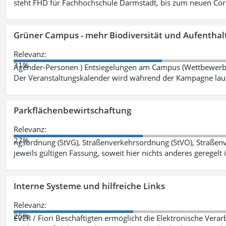
steht FHD für Fachhochschule Darmstadt, bis zum neuen Cor
Grüner Campus - mehr Biodiversität und Aufenthal
Relevanz:
31%
Agender-Personen ) Entsiegelungen am Campus (Wettbewerb "
Der Veranstaltungskalender wird während der Kampagne lau
Parkflächenbewirtschaftung
Relevanz:
27%
ngsordnung (StVG), Straßenverkehrsordnung (StVO), Straße
jeweils gültigen Fassung, soweit hier nichts anderes geregelt i
Interne Systeme und hilfreiche Links
Relevanz:
25%
EVER / Fiori Beschäftigten ermöglicht die Elektronische Ver