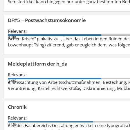
Semsterticket kann hingegen nur unter ganz bestimmten Be
DF#5 – Postwachstumsökonomie
Relevanz:
34%
ischen Krisen“ plakativ zu. „Über das Leben in den Ruinen de
Lowenhaupt Tsing) zitierend, gab er zugleich dem, was folgen
Meldeplattform der h_da
Relevanz:
34%
it, Missachtung von Arbeitsschutzmaßnahmen, Bestechung, K
Veruntreuung, Kartellrechtsverstöße, Diskriminierung, Mobbi
Chronik
Relevanz:
31%
nen des Fachbereichs Gestaltung entwickeln eine typografis