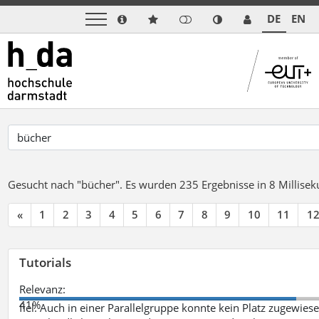
DE
EN
Gesucht nach "bücher".
Es wurden 235 Ergebnisse in 8 Millise
«
1
2
3
4
5
6
7
8
9
10
11
1
Tutorials
Relevanz:
41%
fiel. Auch in einer Parallelgruppe konnte kein Platz zugewie