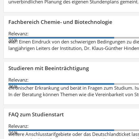
unverbindlichen Planung des eigenen Stundenplans gemeint
Fachbereich Chemie- und Biotechnologie
Relevanz:
36%
war. Einen Eindruck von den schwierigen Bedingungen zu die
langjährigen Leiters der Institution, Dr. Klaus-Günther Hinde
Studieren mit Beeinträchtigung
Relevanz:
36%
chronischer Erkrankung und berät in Fragen zum Studium. Is
In der Beratung können Themen wie die Vereinbarkeit von St
FAQ zum Studienstart
Relevanz:
36%
weitere Anschlusstarifgebiete oder das Deutschlandticket las