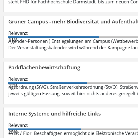
steht FHD für Fachhochschule Darmstadt, bis zum neuen Cor
Grüner Campus - mehr Biodiversität und Aufenthal
Relevanz:
31%
Agender-Personen ) Entsiegelungen am Campus (Wettbewerb "
Der Veranstaltungskalender wird während der Kampagne lau
Parkflächenbewirtschaftung
Relevanz:
27%
ngsordnung (StVG), Straßenverkehrsordnung (StVO), Straße
jeweils gültigen Fassung, soweit hier nichts anderes geregelt i
Interne Systeme und hilfreiche Links
Relevanz:
25%
EVER / Fiori Beschäftigten ermöglicht die Elektronische Ver