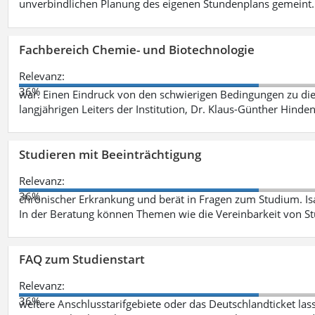
unverbindlichen Planung des eigenen Stundenplans gemeint
Fachbereich Chemie- und Biotechnologie
Relevanz:
36%
war. Einen Eindruck von den schwierigen Bedingungen zu die
langjährigen Leiters der Institution, Dr. Klaus-Günther Hinde
Studieren mit Beeinträchtigung
Relevanz:
36%
chronischer Erkrankung und berät in Fragen zum Studium. Is
In der Beratung können Themen wie die Vereinbarkeit von St
FAQ zum Studienstart
Relevanz:
36%
weitere Anschlusstarifgebiete oder das Deutschlandticket las