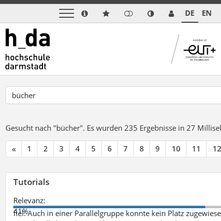
DE
EN
Gesucht nach "bücher".
Es wurden 235 Ergebnisse in 27 Milli
«
1
2
3
4
5
6
7
8
9
10
11
1
Tutorials
Relevanz:
41%
fiel. Auch in einer Parallelgruppe konnte kein Platz zugewie