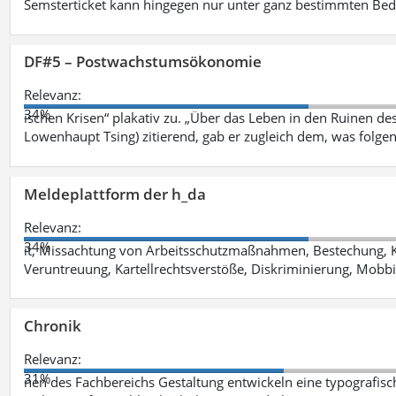
Semsterticket kann hingegen nur unter ganz bestimmten Be
DF#5 – Postwachstumsökonomie
Relevanz:
34%
ischen Krisen“ plakativ zu. „Über das Leben in den Ruinen de
Lowenhaupt Tsing) zitierend, gab er zugleich dem, was folgen
Meldeplattform der h_da
Relevanz:
34%
it, Missachtung von Arbeitsschutzmaßnahmen, Bestechung, K
Veruntreuung, Kartellrechtsverstöße, Diskriminierung, Mobbi
Chronik
Relevanz:
31%
nen des Fachbereichs Gestaltung entwickeln eine typografis