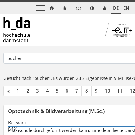
DE
EN
Gesucht nach "bücher".
Es wurden 235 Ergebnisse in 9 Millise
«
1
2
3
4
5
6
7
8
9
10
11
1
Optotechnik & Bildverarbeitung (M.Sc.)
Relevanz:
54%
Hochschule durchgeführt werden kann. Eine detaillierte Darst