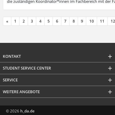
die zuständigen Koordinator*innen im Fachbereich mit der 
«
1
2
3
4
5
6
7
8
9
10
11
1
KONTAKT
STUDENT SERVICE CENTER
SERVICE
WEITERE ANGEBOTE
© 2026
h_da.de