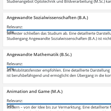
Studienangebot Optotechnik und Bildverarbeitung (M.Sc.) ka
Angewandte Sozialwissenschaften (B.A.)
Relevanz:
54%
Semester schließen das Studium ab. Eine detaillierte Darstell
Studiengang Angewandte Sozialwissenschaften (B.A.) ist nich
Angewandte Mathematik (B.Sc.)
Relevanz:
54%
als Mobilitätsfenster empfohlen. Eine detaillierte Darstellung
ist berufsbefähigend und ermöglicht den Übergang in die ko
Animation and Game (M.A.)
Relevanz:
54%
steuern – von der Idee bis zur Vermarktung. Eine detailliert