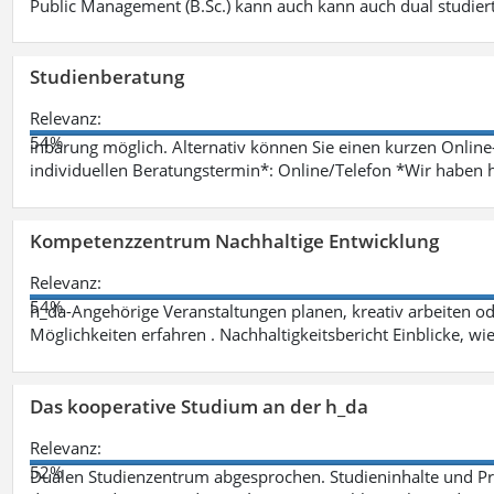
Public Management (B.Sc.) kann auch kann auch dual studie
Studienberatung
Relevanz:
54%
inbarung möglich. Alternativ können Sie einen kurzen Onlin
individuellen Beratungstermin*: Online/Telefon *Wir haben 
Kompetenzzentrum Nachhaltige Entwicklung
Relevanz:
54%
h_da-Angehörige Veranstaltungen planen, kreativ arbeiten o
Möglichkeiten erfahren . Nachhaltigkeitsbericht Einblicke, w
Das kooperative Studium an der h_da
Relevanz:
52%
Dualen Studienzentrum abgesprochen. Studieninhalte und Pra