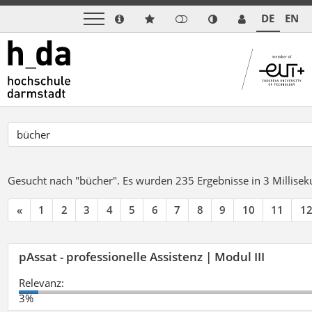
DE
EN
Gesucht nach "bücher".
Es wurden 235 Ergebnisse in 3 Millise
«
1
2
3
4
5
6
7
8
9
10
11
1
pAssat - professionelle Assistenz | Modul III
Relevanz:
3%