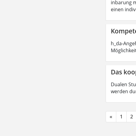
inbarung m
einen indi
Kompete
h_da-Angeh
Möglichkei
Das koo
Dualen Stu
werden dur
«
1
2