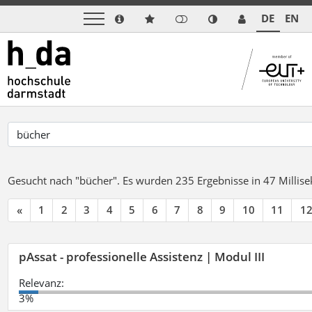
DE
EN
Gesucht nach "bücher".
Es wurden 235 Ergebnisse in 47 Milli
«
1
2
3
4
5
6
7
8
9
10
11
1
pAssat - professionelle Assistenz | Modul III
Relevanz:
3%