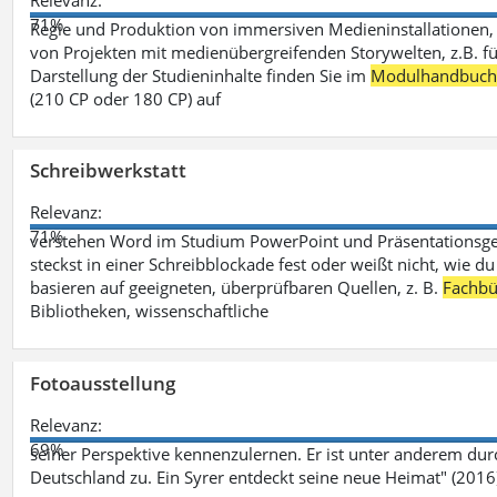
Relevanz:
71%
Regie und Produktion von immersiven Medieninstallationen, 
von Projekten mit medienübergreifenden Storywelten, z.B. für 
Darstellung der Studieninhalte finden Sie im
Modulhandbuc
(210 CP oder 180 CP) auf
Schreibwerkstatt
Relevanz:
71%
verstehen Word im Studium PowerPoint und Präsentationsges
steckst in einer Schreibblockade fest oder weißt nicht, wie du
basieren auf geeigneten, überprüfbaren Quellen, z. B.
Fachbü
Bibliotheken, wissenschaftliche
Fotoausstellung
Relevanz:
69%
seiner Perspektive kennenzulernen. Er ist unter anderem d
Deutschland zu. Ein Syrer entdeckt seine neue Heimat" (2016)