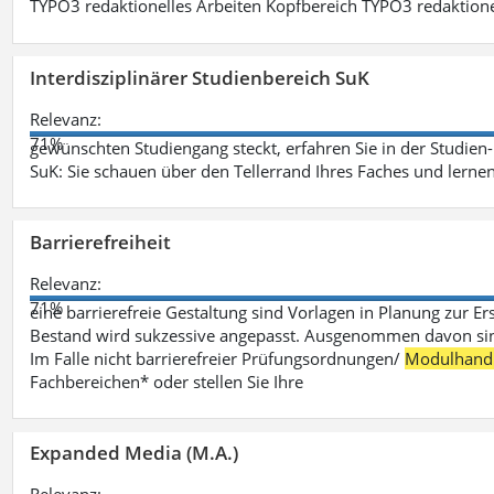
TYPO3 redaktionelles Arbeiten Kopfbereich TYPO3 redaktione
Interdisziplinärer Studienbereich SuK
Relevanz:
71%
gewünschten Studiengang steckt, erfahren Sie in der Studie
SuK: Sie schauen über den Tellerrand Ihres Faches und lern
Barrierefreiheit
Relevanz:
71%
eine barrierefreie Gestaltung sind Vorlagen in Planung zur Er
Bestand wird sukzessive angepasst. Ausgenommen davon sind D
Im Falle nicht barrierefreier Prüfungsordnungen/
Modulhand
Fachbereichen* oder stellen Sie Ihre
Expanded Media (M.A.)