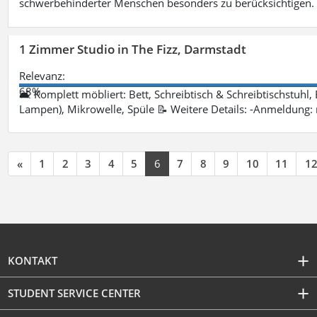
schwerbehinderter Menschen besonders zu berücksichtigen. Fa
1 Zimmer Studio in The Fizz, Darmstadt
Relevanz:
68%
🛋 Komplett möbliert: Bett, Schreibtisch & Schreibtischstuhl,
Lampen), Mikrowelle, Spüle 📝 Weitere Details: -Anmeldung:
«
1
2
3
4
5
6
7
8
9
10
11
1
KONTAKT
STUDENT SERVICE CENTER