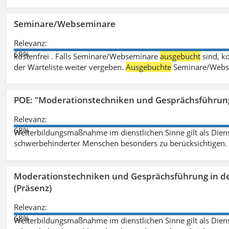
Seminare/Webseminare
Relevanz:
69%
kostenfrei . Falls Seminare/Webseminare
ausgebucht
sind, k
der Warteliste weiter vergeben.
Ausgebuchte
Seminare/Webse
POE: "Moderationstechniken und Gesprächsführung
Relevanz:
68%
Weiterbildungsmaßnahme im dienstlichen Sinne gilt als Dien
schwerbehinderter Menschen besonders zu berücksichtigen. Fa
Moderationstechniken und Gesprächsführung in d
(Präsenz)
Relevanz:
68%
Weiterbildungsmaßnahme im dienstlichen Sinne gilt als Dien