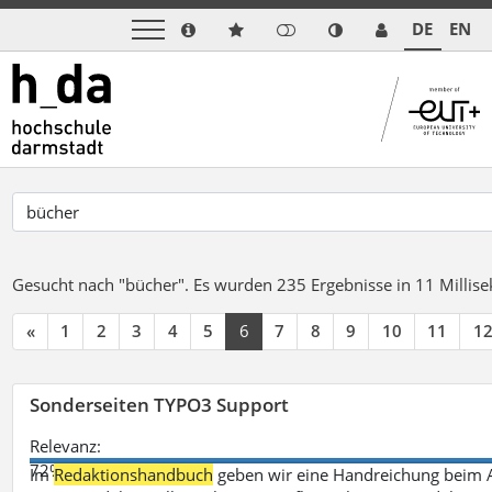
DE
EN
Gesucht nach "bücher".
Es wurden 235 Ergebnisse in 11 Milli
«
1
2
3
4
5
6
7
8
9
10
11
1
Sonderseiten TYPO3 Support
Relevanz:
72%
Im
Redaktionshandbuch
geben wir eine Handreichung beim A