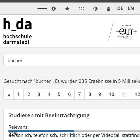
DE
EN
Gesucht nach "bücher".
Es wurden 235 Ergebnisse in 5 Millise
«
1
2
3
4
5
6
7
8
9
10
11
1
Studieren mit Beeinträchtigung
Relevanz:
22%
persönlich, telefonisch, schriftlich oder per Videocall statt