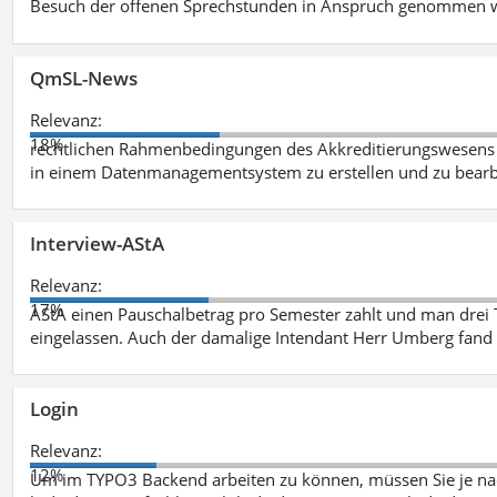
Besuch der offenen Sprechstunden in Anspruch genommen w
QmSL-News
Relevanz:
18%
rechtlichen Rahmenbedingungen des Akkreditierungswesens ve
in einem Datenmanagementsystem zu erstellen und zu bearbe
Interview-AStA
Relevanz:
17%
AStA einen Pauschalbetrag pro Semester zahlt und man drei 
eingelassen. Auch der damalige Intendant Herr Umberg fand
Login
Relevanz:
12%
Um im TYPO3 Backend arbeiten zu können, müssen Sie je nac