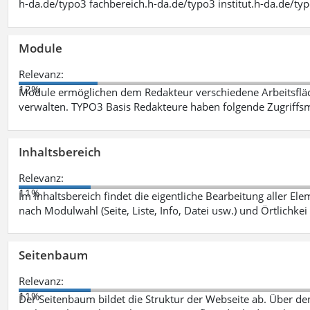
h-da.de/typo3 fachbereich.h-da.de/typo3 institut.h-da.de/ty
Module
Relevanz:
12%
Module ermöglichen dem Redakteur verschiedene Arbeitsflä
verwalten. TYPO3 Basis Redakteure haben folgende Zugriffsm
Inhaltsbereich
Relevanz:
11%
Im Inhaltsbereich findet die eigentliche Bearbeitung aller Elem
nach Modulwahl (Seite, Liste, Info, Datei usw.) und Örtlichkei
Seitenbaum
Relevanz:
11%
Der Seitenbaum bildet die Struktur der Webseite ab. Über de