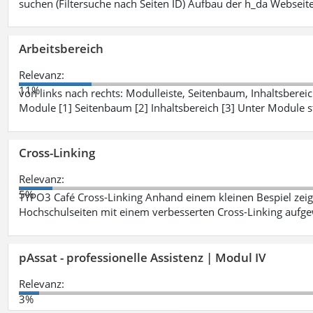
suchen (Filtersuche nach Seiten ID) Aufbau der h_da Webseite
Arbeitsbereich
Relevanz:
11%
von links nach rechts: Modulleiste, Seitenbaum, Inhaltsbereich
Module [1] Seitenbaum [2] Inhaltsbereich [3] Unter Module 
Cross-Linking
Relevanz:
5%
TYPO3 Café Cross-Linking Anhand einem kleinen Bespiel zei
Hochschulseiten mit einem verbesserten Cross-Linking aufg
pAssat - professionelle Assistenz | Modul IV
Relevanz:
3%