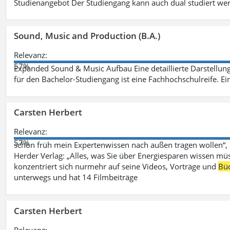
Studienangebot Der Studiengang kann auch dual studiert we
Sound, Music and Production (B.A.)
Relevanz:
57%
Expanded Sound & Music Aufbau Eine detaillierte Darstellung
für den Bachelor-Studiengang ist eine Fachhochschulreife. Ein
Carsten Herbert
Relevanz:
57%
schon früh mein Expertenwissen nach außen tragen wollen“,
Herder Verlag: „Alles, was Sie über Energiesparen wissen mü
konzentriert sich nurmehr auf seine Videos, Vorträge und
Bü
unterwegs und hat 14 Filmbeiträge
Carsten Herbert
Relevanz: