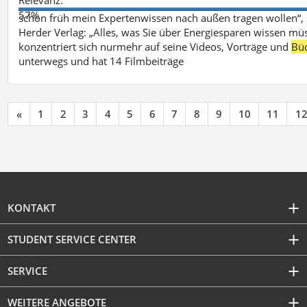
57%
schon früh mein Expertenwissen nach außen tragen wollen“,
Herder Verlag: „Alles, was Sie über Energiesparen wissen mü
konzentriert sich nurmehr auf seine Videos, Vorträge und
Bü
unterwegs und hat 14 Filmbeiträge
«
1
2
3
4
5
6
7
8
9
10
11
1
KONTAKT
STUDENT SERVICE CENTER
SERVICE
WEITERE ANGEBOTE