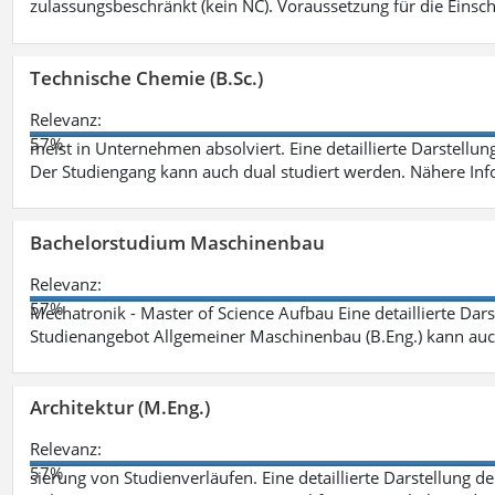
zulassungsbeschränkt (kein NC). Voraussetzung für die Einsch
Technische Chemie (B.Sc.)
Relevanz:
57%
meist in Unternehmen absolviert. Eine detaillierte Darstellun
Der Studiengang kann auch dual studiert werden. Nähere In
Bachelorstudium Maschinenbau
Relevanz:
57%
Mechatronik - Master of Science Aufbau Eine detaillierte Dars
Studienangebot Allgemeiner Maschinenbau (B.Eng.) kann auc
Architektur (M.Eng.)
Relevanz:
57%
sierung von Studienverläufen. Eine detaillierte Darstellung d