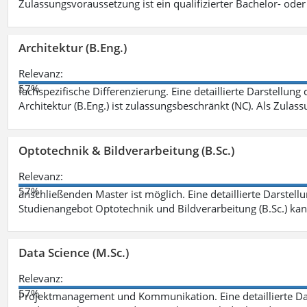
Zulassungsvoraussetzung ist ein qualifizierter Bachelor- od
Architektur (B.Eng.)
Relevanz:
57%
fachspezifische Differenzierung. Eine detaillierte Darstellung
Architektur (B.Eng.) ist zulassungsbeschränkt (NC). Als Zulas
Optotechnik & Bildverarbeitung (B.Sc.)
Relevanz:
57%
anschließenden Master ist möglich. Eine detaillierte Darstell
Studienangebot Optotechnik und Bildverarbeitung (B.Sc.) ka
Data Science (M.Sc.)
Relevanz:
57%
Projektmanagement und Kommunikation. Eine detaillierte Dar