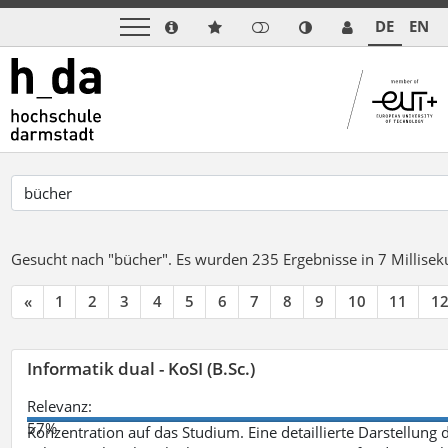
DE
EN
Gesucht nach "bücher".
Es wurden 235 Ergebnisse in 7 Millise
«
1
2
3
4
5
6
7
8
9
10
11
1
Informatik dual - KoSI (B.Sc.)
Relevanz:
57%
Konzentration auf das Studium. Eine detaillierte Darstellung 