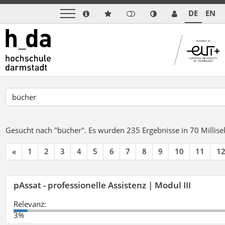
DE
EN
Gesucht nach "bücher".
Es wurden 235 Ergebnisse in 70 Milli
«
1
2
3
4
5
6
7
8
9
10
11
1
pAssat - professionelle Assistenz | Modul III
Relevanz:
3%