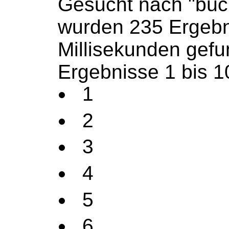
Gesucht nach "büc
wurden 235 Ergebn
Millisekunden gef
Ergebnisse 1 bis 1
1
2
3
4
5
6