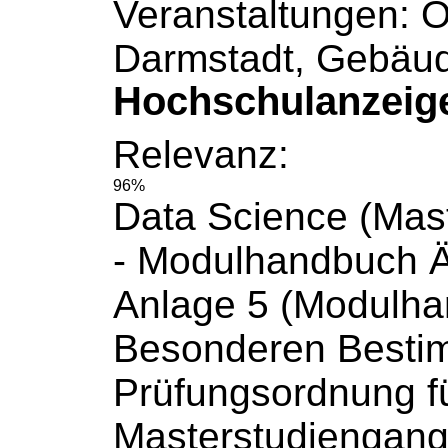
Veranstaltungen: O
Darmstadt, Gebäu
Hochschulanzeig
Relevanz:
96%
Data Science (Mast
-
Modulhandbuch
Ä
Anlage 5 (
Modulha
Besonderen Besti
Prüfungsordnung f
Masterstudiengang