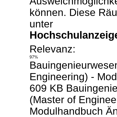
Ausweichmöglichke
können. Diese Rä
unter
Hochschulanzeig
Relevanz:
97%
Bauingenieurwesen
Engineering) -
Mod
609 KB Bauingeni
(Master of Engineer
Modulhandbuch
Än