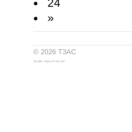
24
»
© 2026 T3AC
Quelle: https://h-da.de/