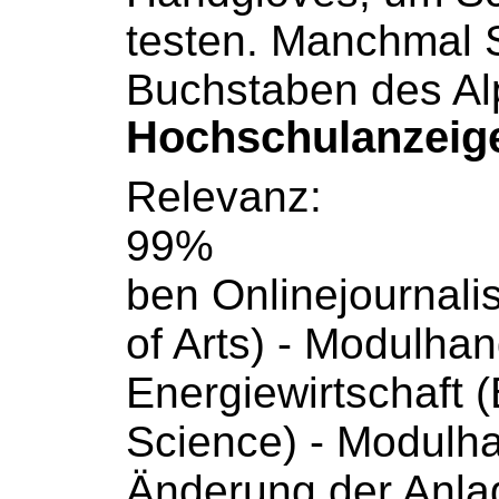
testen. Manchmal S
Buchstaben
des Al
Hochschulanzeig
Relevanz:
99%
ben Onlinejournali
of Arts) -
Modulhan
Energiewirtschaft (
Science) -
Modulh
Änderung der Anla