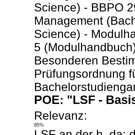
Science) - BBPO 2
Management (Bach
Science) -
Modulh
5 (
Modulhandbuch
Besonderen Besti
Prüfungsordnung f
Bachelorstudienga
POE: "LSF - Basi
Relevanz:
95%
LSF an der h_da: 