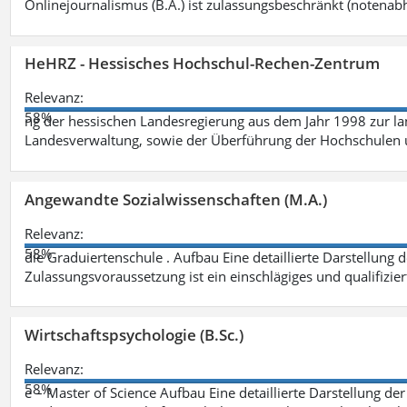
Onlinejournalismus (B.A.) ist zulassungsbeschränkt (notenab
HeHRZ - Hessisches Hochschul-Rechen-Zentrum
Relevanz:
58%
ng der hessischen Landesregierung aus dem Jahr 1998 zur l
Landesverwaltung, sowie der Überführung der Hochschulen 
Angewandte Sozialwissenschaften (M.A.)
Relevanz:
58%
die Graduiertenschule . Aufbau Eine detaillierte Darstellung 
Zulassungsvoraussetzung ist ein einschlägiges und qualifizie
Wirtschaftspsychologie (B.Sc.)
Relevanz:
58%
e – Master of Science Aufbau Eine detaillierte Darstellung der