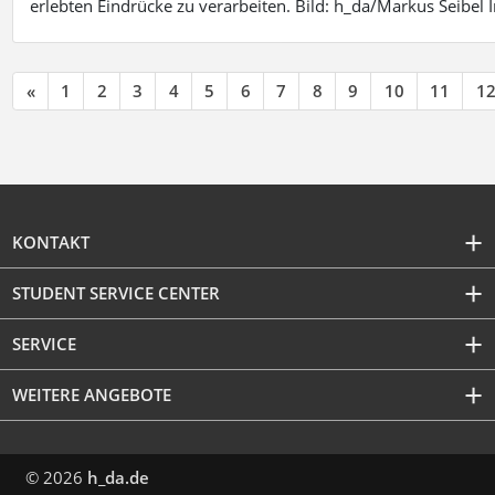
erlebten Eindrücke zu verarbeiten. Bild: h_da/Markus Seibe
«
1
2
3
4
5
6
7
8
9
10
11
1
KONTAKT
STUDENT SERVICE CENTER
SERVICE
WEITERE ANGEBOTE
© 2026
h_da.de