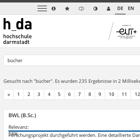
DE
EN
Gesucht nach "bücher".
Es wurden 235 Ergebnisse in 2 Millise
«
1
2
3
4
5
6
7
8
9
10
11
1
BWL (B.Sc.)
Relevanz:
58%
Forschungsprojekt durchgeführt werden. Eine detaillierte Dar