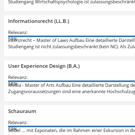
Studiengang Wirtschaftspsychologie ist zulassungsbeschränkt 
Informationsrecht (LL.B.)
Relevanz:
58%
Lizenzrecht – Master of Laws Aufbau Eine detaillierte Darstel
Studiengang ist nicht zulassungsbeschränkt (kein NC). Als Z
User Experience Design (B.A.)
Relevanz:
58%
Media - Master of Arts Aufbau Eine detaillierte Darstellung d
Zugangsvoraussetzungen sind eine anerkannte Hochschulzug
Schauraum
Relevanz:
58%
Seibel ... mit Exponaten, die im Rahmen einer Exkursion in 