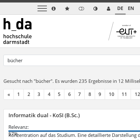
DE
EN
Gesucht nach "bücher".
Es wurden 235 Ergebnisse in 12 Milli
«
1
2
3
4
5
6
7
8
9
10
11
1
Informatik dual - KoSI (B.Sc.)
Relevanz:
57%
Konzentration auf das Studium. Eine detaillierte Darstellung 