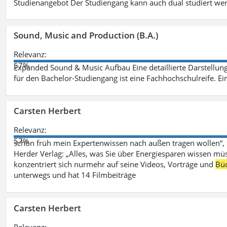
Studienangebot Der Studiengang kann auch dual studiert we
Sound, Music and Production (B.A.)
Relevanz:
57%
Expanded Sound & Music Aufbau Eine detaillierte Darstellung
für den Bachelor-Studiengang ist eine Fachhochschulreife. Ein
Carsten Herbert
Relevanz:
57%
schon früh mein Expertenwissen nach außen tragen wollen“,
Herder Verlag: „Alles, was Sie über Energiesparen wissen mü
konzentriert sich nurmehr auf seine Videos, Vorträge und
Bü
unterwegs und hat 14 Filmbeiträge
Carsten Herbert
Relevanz: