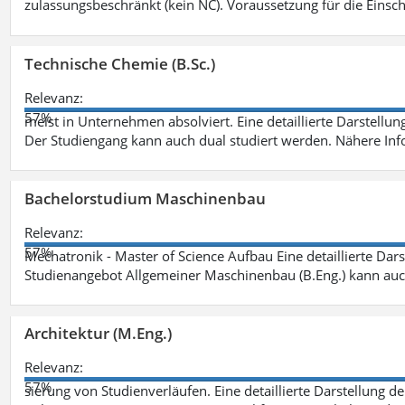
zulassungsbeschränkt (kein NC). Voraussetzung für die Einsch
Technische Chemie (B.Sc.)
Relevanz:
57%
meist in Unternehmen absolviert. Eine detaillierte Darstellun
Der Studiengang kann auch dual studiert werden. Nähere In
Bachelorstudium Maschinenbau
Relevanz:
57%
Mechatronik - Master of Science Aufbau Eine detaillierte Dars
Studienangebot Allgemeiner Maschinenbau (B.Eng.) kann auc
Architektur (M.Eng.)
Relevanz:
57%
sierung von Studienverläufen. Eine detaillierte Darstellung d