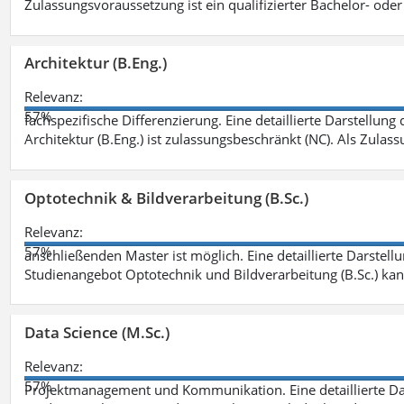
Zulassungsvoraussetzung ist ein qualifizierter Bachelor- od
Architektur (B.Eng.)
Relevanz:
57%
fachspezifische Differenzierung. Eine detaillierte Darstellung
Architektur (B.Eng.) ist zulassungsbeschränkt (NC). Als Zulas
Optotechnik & Bildverarbeitung (B.Sc.)
Relevanz:
57%
anschließenden Master ist möglich. Eine detaillierte Darstell
Studienangebot Optotechnik und Bildverarbeitung (B.Sc.) ka
Data Science (M.Sc.)
Relevanz:
57%
Projektmanagement und Kommunikation. Eine detaillierte Dar