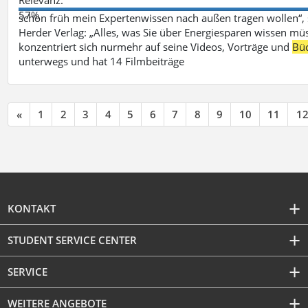
57%
schon früh mein Expertenwissen nach außen tragen wollen“,
Herder Verlag: „Alles, was Sie über Energiesparen wissen mü
konzentriert sich nurmehr auf seine Videos, Vorträge und
Bü
unterwegs und hat 14 Filmbeiträge
«
1
2
3
4
5
6
7
8
9
10
11
1
KONTAKT
STUDENT SERVICE CENTER
SERVICE
WEITERE ANGEBOTE