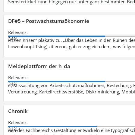
Semsterticket kann hingegen nur unter ganz bestimmten Be
DF#5 – Postwachstumsökonomie
Relevanz:
34%
ischen Krisen“ plakativ zu. „Über das Leben in den Ruinen de
Lowenhaupt Tsing) zitierend, gab er zugleich dem, was folgen
Meldeplattform der h_da
Relevanz:
34%
it, Missachtung von Arbeitsschutzmaßnahmen, Bestechung, K
Veruntreuung, Kartellrechtsverstöße, Diskriminierung, Mobbi
Chronik
Relevanz:
31%
nen des Fachbereichs Gestaltung entwickeln eine typografis