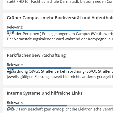
steht FHD für Fachhochschule Darmstadt, bis zum neuen Cor
Grüner Campus - mehr Biodiversität und Aufenthal
Relevanz:
31%
Agender-Personen ) Entsiegelungen am Campus (Wettbewerb "
Der Veranstaltungskalender wird während der Kampagne lau
Parkflächenbewirtschaftung
Relevanz:
27%
ngsordnung (StVG), Straßenverkehrsordnung (StVO), Straße
jeweils gültigen Fassung, soweit hier nichts anderes geregelt i
Interne Systeme und hilfreiche Links
Relevanz:
25%
EVER / Fiori Beschäftigten ermöglicht die Elektronische Ver