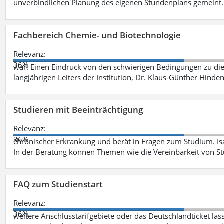
unverbindlichen Planung des eigenen Stundenplans gemeint
Fachbereich Chemie- und Biotechnologie
Relevanz:
36%
war. Einen Eindruck von den schwierigen Bedingungen zu die
langjährigen Leiters der Institution, Dr. Klaus-Günther Hinde
Studieren mit Beeinträchtigung
Relevanz:
36%
chronischer Erkrankung und berät in Fragen zum Studium. Is
In der Beratung können Themen wie die Vereinbarkeit von St
FAQ zum Studienstart
Relevanz:
36%
weitere Anschlusstarifgebiete oder das Deutschlandticket las