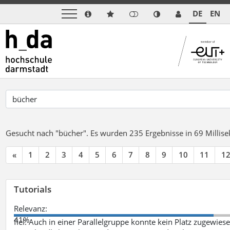
DE
EN
Gesucht nach "bücher".
Es wurden 235 Ergebnisse in 69 Milli
«
1
2
3
4
5
6
7
8
9
10
11
1
Tutorials
Relevanz:
41%
fiel. Auch in einer Parallelgruppe konnte kein Platz zugewie