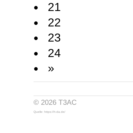
21
22
23
24
»
© 2026 T3AC
Quelle: https://h-da.de/