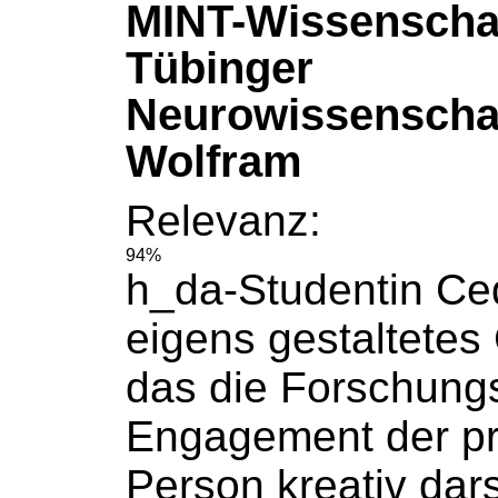
MINT-Wissenschaf
Tübinger
Neurowissenschaf
Wolfram
Relevanz:
94%
h_da-Studentin C
eigens gestaltetes
das die Forschung
Engagement der pr
Person kreativ dars