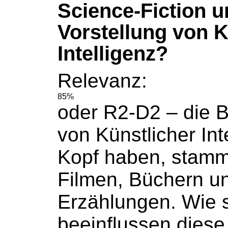
Science-Fiction u
Vorstellung von K
Intelligenz?
Relevanz:
85%
oder R2-D2 – die Bi
von Künstlicher Int
Kopf haben, stamm
Filmen,
Büchern
un
Erzählungen. Wie 
beeinflussen diese