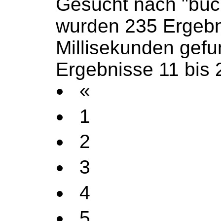
Gesucht nach "büc
wurden 235 Ergebn
Millisekunden gef
Ergebnisse 11 bis 
«
1
2
3
4
5