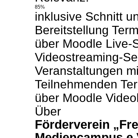
85%
inklusive Schnitt u
Bereitstellung
Term
über Moodle Live-
Videostreaming-Ser
Veranstaltungen mi
Teilnehmenden
Te
über Moodle Videob
Über
Förderverein „Fr
Mediencampus e.