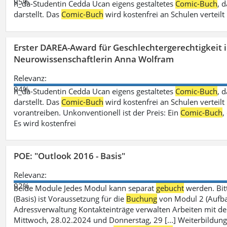
95%
h_da-Studentin Cedda Ucan eigens gestaltetes
Comic-Buch
, 
darstellt. Das
Comic-Buch
wird kostenfrei an Schulen verteilt
Erster DAREA-Award für Geschlechtergerechtigkeit
Neurowissenschaftlerin Anna Wolfram
Relevanz:
94%
h_da-Studentin Cedda Ucan eigens gestaltetes
Comic-Buch
, 
darstellt. Das
Comic-Buch
wird kostenfrei an Schulen verteilt 
vorantreiben. Unkonventionell ist der Preis: Ein
Comic-Buch
,
Es wird kostenfrei
POE: "Outlook 2016 - Basis"
Relevanz:
92%
beide Module Jedes Modul kann separat
gebucht
werden. Bit
(Basis) ist Voraussetzung für die
Buchung
von Modul 2 (Aufbau)
Adressverwaltung Kontakteinträge verwalten Arbeiten mit 
Mittwoch, 28.02.2024 und Donnerstag, 29 [...] Weiterbildung