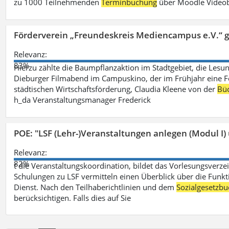
zu 1000 Teilnehmenden
Terminbuchung
über Moodle Videob
Förderverein „Freundeskreis Mediencampus e.V.“ 
Relevanz:
83%
Hierzu zählte die Baumpflanzaktion im Stadtgebiet, die Lesun
Dieburger Filmabend im Campuskino, der im Frühjahr eine Fort
städtischen Wirtschaftsförderung, Claudia Kleene von der
Büc
h_da Veranstaltungsmanager Frederick
POE: "LSF (Lehr-)Veranstaltungen anlegen (Modul I)
Relevanz:
82%
t die Veranstaltungskoordination, bildet das Vorlesungsverze
Schulungen zu LSF vermitteln einen Überblick über die Funkt
Dienst. Nach den Teilhaberichtlinien und dem
Sozialgesetzbu
berücksichtigen. Falls dies auf Sie