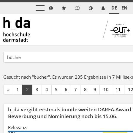
DE
EN
Gesucht nach "bücher".
Es wurden 235 Ergebnisse in 7 Millise
«
1
2
3
4
5
6
7
8
9
10
11
1
h_da vergibt erstmals bundesweiten DAREA-Award f
Bewerbung und Nominierung noch bis 15.06.
Relevanz: