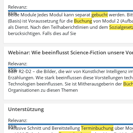
Relevanz:
86%
beide Module Jedes Modul kann separat
gebucht
werden. Bit
(Basis) ist Voraussetzung für die
Buchung
von Modul 2 (Aufbau
als Dienst. Nach den Teilhaberichtlinien und dem
Sozialgese
berücksichtigen. Falls dies auf Sie
Webinar: Wie beeinflusst Science-Fiction unsere Vor
Relevanz:
85%
oder R2-D2 – die Bilder, die wir von Künstlicher Intelligenz
Erzählungen. Wie stark beeinflussen diese Vorstellungen tech
Technologien beeinflussen. Sie ist Mitherausgeberin der
Büch
Organisationen zu diesen Themen
Unterstützung
Relevanz:
85%
inklusive Schnitt und Bereitstellung
Terminbuchung
über Mood