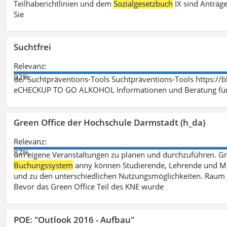
Teilhaberichtlinien und dem
Sozialgesetzbuch
IX sind Anträg
Sie
Suchtfrei
Relevanz:
92%
de/ Suchtpräventions-Tools Suchtpräventions-Tools https://
eCHECKUP TO GO ALKOHOL Informationen und Beratung für 
Green Office der Hochschule Darmstadt (h_da)
Relevanz:
87%
um eigene Veranstaltungen zu planen und durchzuführen. G
Buchungssystem
anny können Studierende, Lehrende und Mit
und zu den unterschiedlichen Nutzungsmöglichkeiten. Raum 
Bevor das Green Office Teil des KNE wurde
POE: "Outlook 2016 - Aufbau"