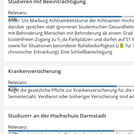
Studieren mit Beeinträchtigung
Relevanz:
44%
unter: Uni Marburg Achtsamkeitskurse der Achtsamen Hochs
darüber sprechen statt ignorieren Studentischen Gesundheits
mit Behinderung Menschen mit Behinderung ab einem Grad 
kostenfreien Zugang zu h_da Parkplätzen und dürfen auf S1 Par
sowie für Situationen besonderer Ruhebedürftigkeit (z.
B
. fü
chronischer Erkrankung). Eine Schließberechtigung
Krankenversicherung
Relevanz:
42%
Regel die gesetzliche Pflicht zur Krankenversicherung für die
Semesterzahl, Verdienst oder bisheriger Versicherung sind wi
Studium+ an der Hochschule Darmstadt
Relevanz:
41%