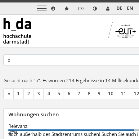
DE
EN
Gesucht nach "b".
Es wurden 214 Ergebnisse in 14 Millisekund
«
1
2
3
4
5
6
7
8
9
10
11
1
Wohnungen suchen
Relevanz:
47%
auch außerhalb des Stadtzentrums suchen! Suchen Sie auch i