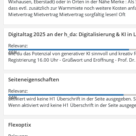
Wixhausen, Eberstadt) oder in Orten in der Nähe Merke : Als S
dass evtl. zusätzlich zur Warmmiete noch weitere Kosten anfa
Mietvertrag Mietvertrag Mietvertrag sorgfältig lesen! Oft
Digitaltag 2025 an der h_da: Digitalisierung & KI in
Relevanz:
46%
wie du das Potenzial von generativer KI sinnvoll und kreativ 
Registrierung 16.00 Uhr - Grüßwort und Eröffnung - Prof. Dr.
Seiteneigenschaften
Relevanz:
44%
aktiviert wird keine H1 Überschrift in der Seite ausgegeben. Sei
Wenn aktiviert wird keine H1 Überschrift in der Seite ausgeg
Flexoptix