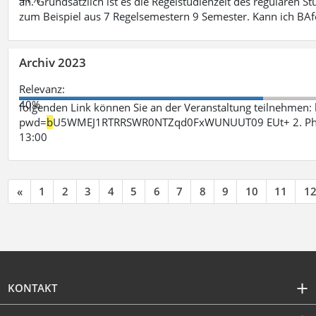
an. Grundsätzlich ist es die Regelstudienzeit des regulären 
zum Beispiel aus 7 Regelsemestern 9 Semester. Kann ich B
Archiv 2023
Relevanz:
40%
folgenden Link können Sie an der Veranstaltung teilnehme
pwd=
b
U5WMEJ1RTRRSWR0NTZqd0FxWUNUUT09 EUt+ 2. Phase 
13:00
«
1
2
3
4
5
6
7
8
9
10
11
1
KONTAKT