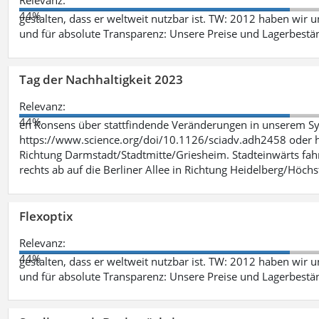
Relevanz:
44%
gestalten, dass er weltweit nutzbar ist. TW: 2012 haben wir 
und für absolute Transparenz: Unsere Preise und Lagerbestä
Tag der Nachhaltigkeit 2023
Relevanz:
44%
en Konsens über stattfindende Veränderungen in unserem Syst
https://www.science.org/doi/10.1126/sciadv.adh2458 oder ht
Richtung Darmstadt/Stadtmitte/Griesheim. Stadteinwärts fah
rechts ab auf die Berliner Allee in Richtung Heidelberg/Höchst
Flexoptix
Relevanz:
44%
gestalten, dass er weltweit nutzbar ist. TW: 2012 haben wir 
und für absolute Transparenz: Unsere Preise und Lagerbestä