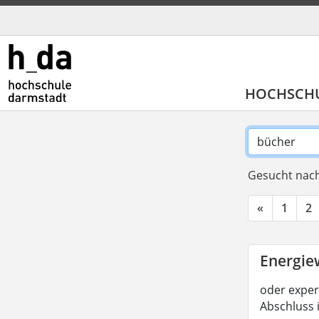
HOCHSCH
Gesucht nach
«
1
2
Energiew
oder experi
Abschluss 