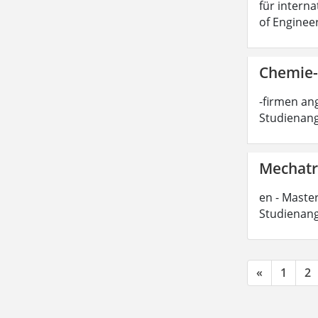
für interna
of Enginee
Chemie-
-firmen ang
Studienang
Mechatro
en - Master
Studienang
«
1
2