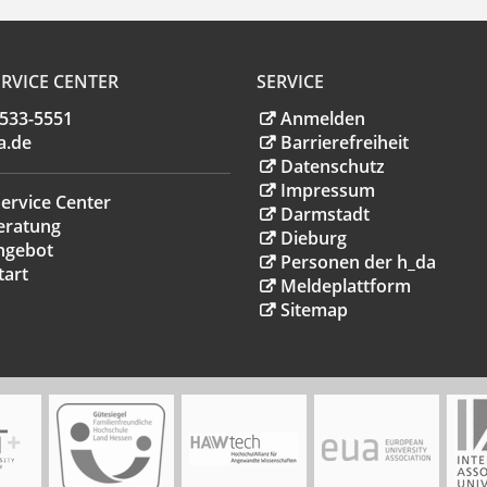
RVICE CENTER
SERVICE
.533-5551
Anmelden
a
.
de
Barrierefreiheit
Datenschutz
Impressum
ervice Center
Darmstadt
eratung
Dieburg
ngebot
Personen der h_da
tart
Meldeplattform
Sitemap