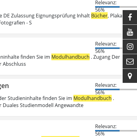
Relevanz:
56%
e DE Zulassung Eignungsprüfung Inhalt
Bücher
, Plakate,

Fotografien - S

Relevanz:

56%
eninhalte finden Sie im
Modulhandbuch
. Zugang Der

er Abschluss

gen
Relevanz:
56%
der Studieninhalte finden Sie im
Modulhandbuch
.
r Duales Studienmodell Angewandte
Relevanz:
56%