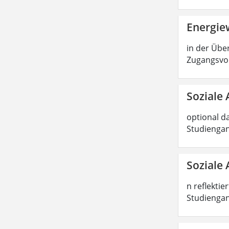
Energiew
in der Über
Zugangsvor
Soziale 
optional d
Studiengan
Soziale 
n reflektie
Studiengang