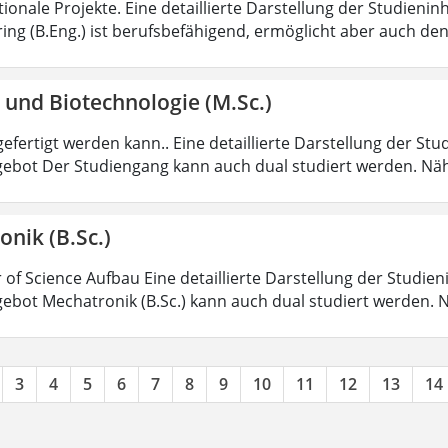
tionale Projekte. Eine detaillierte Darstellung der Studienin
ring (B.Eng.) ist berufsbefähigend, ermöglicht aber auch de
 und Biotechnologie (M.Sc.)
efertigt werden kann.. Eine detaillierte Darstellung der Stu
ebot Der Studiengang kann auch dual studiert werden. Nä
nik (B.Sc.)
 of Science Aufbau Eine detaillierte Darstellung der Studien
ebot Mechatronik (B.Sc.) kann auch dual studiert werden.
3
4
5
6
7
8
9
10
11
12
13
14