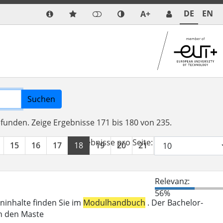
DE
EN
A+
Suchen
efunden.
Zeige Ergebnisse 171 bis 180 von 235.
Ergebnisse pro Seite:
15
16
17
18
19
20
21
22
23
24
Relevanz:
56%
eninhalte finden Sie im
Modulhandbuch
. Der Bachelor-
in den Maste