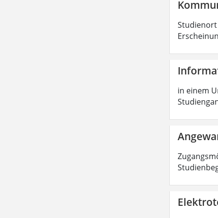
Kommuni
Studienort
Erscheinung
Informa
in einem Un
Studiengang
Angewan
Zugangsmög
Studienbe
Elektrot