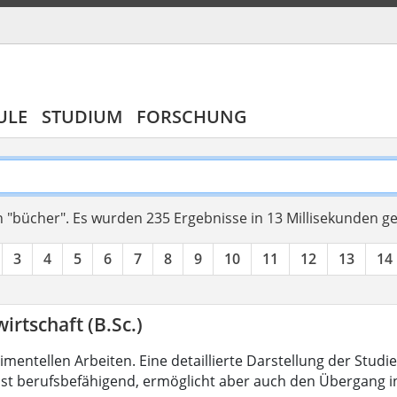
ULE
STUDIUM
FORSCHUNG
 "bücher".
Es wurden 235 Ergebnisse in 13 Millisekunden g
3
4
5
6
7
8
9
10
11
12
13
14
irtschaft (B.Sc.)
mentellen Arbeiten. Eine detaillierte Darstellung der Studi
ist berufsbefähigend, ermöglicht aber auch den Übergang 