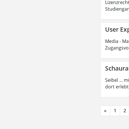
Lizenzrecht
Studiengan
User Exp
Media - Mas
Zugangsvor
Schaur
Seibel ...
dort erleb
«
1
2