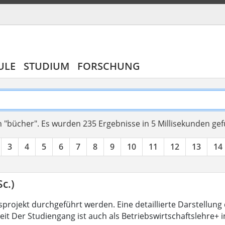
ULE
STUDIUM
FORSCHUNG
 "bücher".
Es wurden 235 Ergebnisse in 5 Millisekunden ge
3
4
5
6
7
8
9
10
11
12
13
14
c.)
projekt durchgeführt werden. Eine detaillierte Darstellung 
eit Der Studiengang ist auch als Betriebswirtschaftslehre+ 