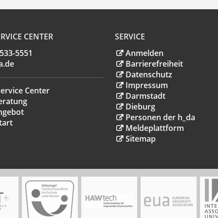
RVICE CENTER
SERVICE
.533-5551
Anmelden
a
.
de
Barrierefreiheit
Datenschutz
Impressum
ervice Center
Darmstadt
eratung
Dieburg
ngebot
Personen der h_da
tart
Meldeplattform
Sitemap