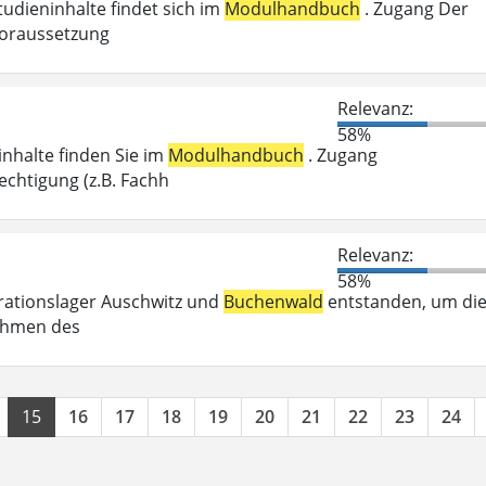
tudieninhalte findet sich im
Modulhandbuch
. Zugang Der
voraussetzung
Relevanz:
58%
inhalte finden Sie im
Modulhandbuch
. Zugang
chtigung (z.B. Fachh
Relevanz:
58%
trationslager Auschwitz und
Buchenwald
entstanden, um di
Rahmen des
15
16
17
18
19
20
21
22
23
24