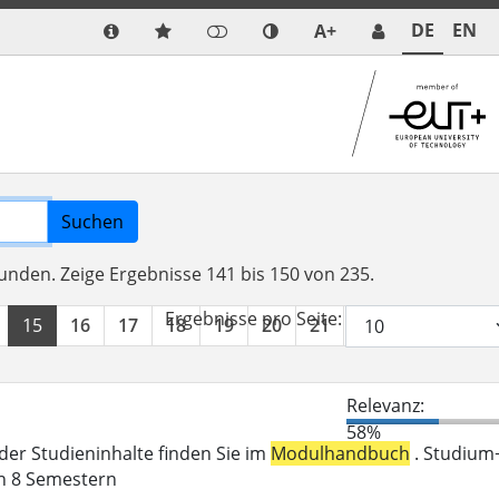
DE
EN
A+
Suchen
funden.
Zeige Ergebnisse 141 bis 150 von 235.
Ergebnisse pro Seite:
15
16
17
18
19
20
21
22
23
24
Relevanz:
58%
der Studieninhalte finden Sie im
Modulhandbuch
. Studium
in 8 Semestern