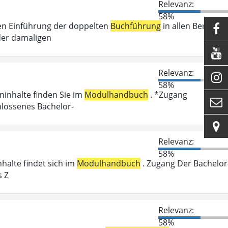
Relevanz:
58%
en Einführung der doppelten
Buchführung
in allen Bereiche

der damaligen

Relevanz:

58%
eninhalte finden Sie im
Modulhandbuch
. *Zugang

hlossenes Bachelor-

Relevanz:
58%
nhalte findet sich im
Modulhandbuch
. Zugang Der Bachelor
s Z
Relevanz:
58%