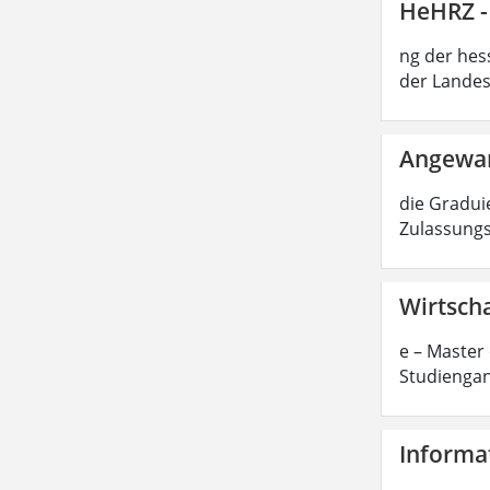
HeHRZ -
ng der hes
der Landes
Angewan
die Graduie
Zulassungs
Wirtscha
e – Master 
Studiengan
Informat