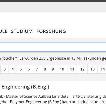
ULE
STUDIUM
FORSCHUNG
 "bücher".
Es wurden 235 Ergebnisse in 13 Millisekunden g
3
4
5
6
7
8
9
10
11
12
13
14
 Engineering (B.Eng.)
 - Master of Science Aufbau Eine detaillierte Darstellung d
ebot Polymer Engineering (B.Eng.) kann auch dual studiert