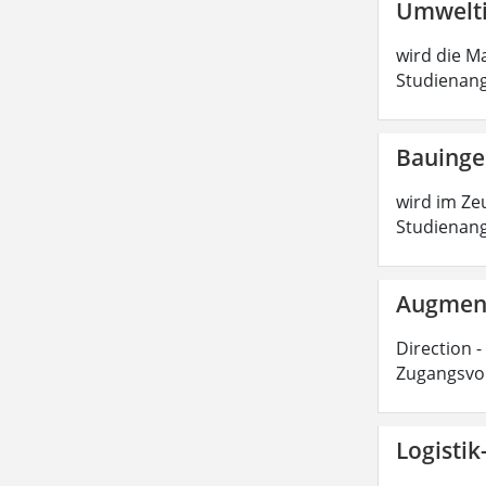
Umwelti
wird die Ma
Studienang
Bauinge
wird im Zeu
Studienang
Augmente
Direction -
Zugangsvor
Logisti