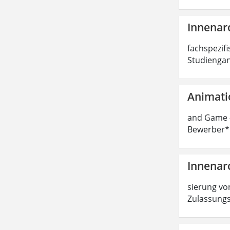
Innenarc
fachspezifi
Studiengan
Animati
and Game -
Bewerber*i
Innenarc
sierung von
Zulassungs