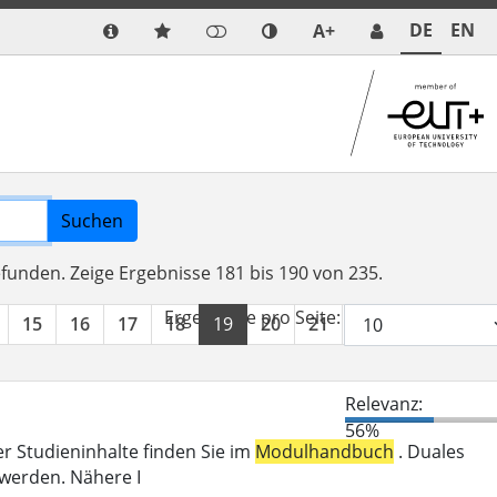
DE
EN
A+
Suchen
efunden.
Zeige Ergebnisse 181 bis 190 von 235.
Ergebnisse pro Seite:
15
16
17
18
19
20
21
22
23
24
Relevanz:
56%
er Studieninhalte finden Sie im
Modulhandbuch
. Duales
 werden. Nähere I