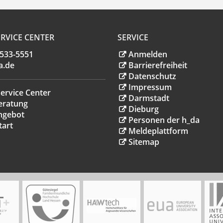
RVICE CENTER
SERVICE
.533-5551
Anmelden
a
.
de
Barrierefreiheit
Datenschutz
Impressum
ervice Center
Darmstadt
eratung
Dieburg
ngebot
Personen der h_da
tart
Meldeplattform
Sitemap