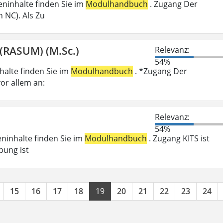
ieninhalte finden Sie im
Modulhandbuch
. Zugang Der
 NC). Als Zu
(RASUM) (M.Sc.)
Relevanz:
54%
nhalte finden Sie im
Modulhandbuch
. *Zugang Der
or allem an:
Relevanz:
54%
eninhalte finden Sie im
Modulhandbuch
. Zugang KITS ist
bung ist
15
16
17
18
19
20
21
22
23
24