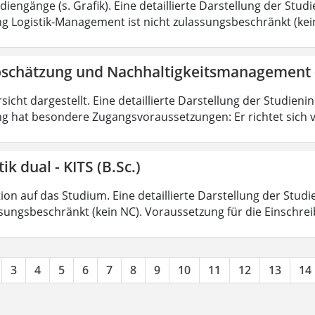
iengänge (s. Grafik). Eine detaillierte Darstellung der Stud
g Logistik-Management ist nicht zulassungsbeschränkt (kein
bschätzung und Nachhaltigkeitsmanagement 
sicht dargestellt. Eine detaillierte Darstellung der Studieni
g hat besondere Zugangsvoraussetzungen: Er richtet sich v
ik dual - KITS (B.Sc.)
on auf das Studium. Eine detaillierte Darstellung der Studi
ssungsbeschränkt (kein NC). Voraussetzung für die Einschrei
3
4
5
6
7
8
9
10
11
12
13
14