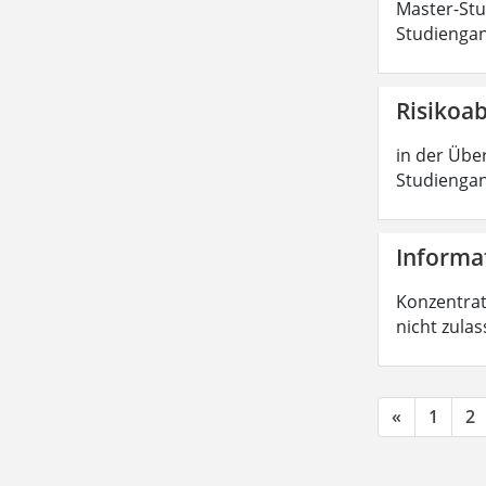
Master-Stud
Studiengan
Risikoa
in der Über
Studiengan
Informat
Konzentrati
nicht zula
«
1
2