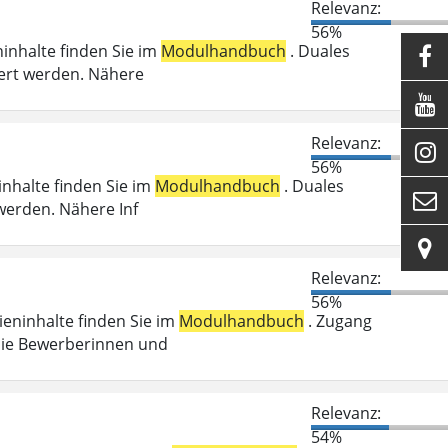
Relevanz:
56%
ninhalte finden Sie im
Modulhandbuch
. Duales

ert werden. Nähere

Relevanz:

56%
inhalte finden Sie im
Modulhandbuch
. Duales

werden. Nähere Inf

Relevanz:
56%
dieninhalte finden Sie im
Modulhandbuch
. Zugang
die Bewerberinnen und
Relevanz:
54%