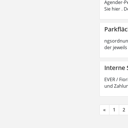
Agender-Pe
Sie hier .
Parkflä
ngsordnung
der jeweils
Interne 
EVER / Fio
und Zahlun
«
1
2