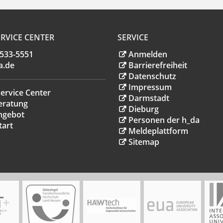
RVICE CENTER
SERVICE
.533-5551
Anmelden
a
.
de
Barrierefreiheit
Datenschutz
Impressum
ervice Center
Darmstadt
eratung
Dieburg
ngebot
Personen der h_da
tart
Meldeplattform
Sitemap