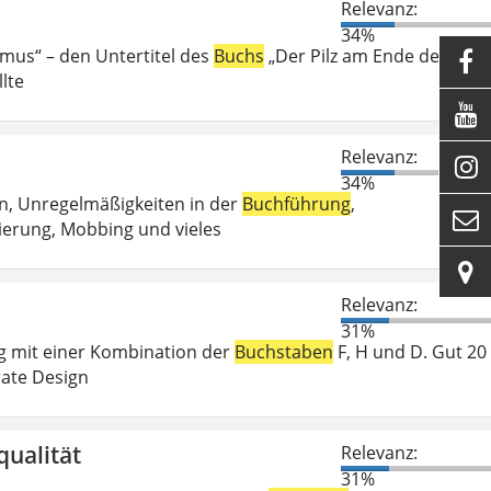
Relevanz:
34%
smus“ – den Untertitel des
Buchs
„Der Pilz am Ende der Welt

lte

Relevanz:

34%
n, Unregelmäßigkeiten in der
Buchführung
,

ierung, Mobbing und vieles

Relevanz:
31%
ng mit einer Kombination der
Buchstaben
F, H und D. Gut 20
rate Design
qualität
Relevanz:
31%