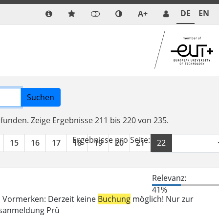
DE
EN
A+
Suchen
efunden.
Zeige Ergebnisse 211 bis 220 von 235.
Ergebnisse pro Seite:
15
16
17
18
19
20
21
22
23
24
Relevanz:
41%
n. Vormerken: Derzeit keine
Buchung
möglich! Nur zur
gsanmeldung Prü