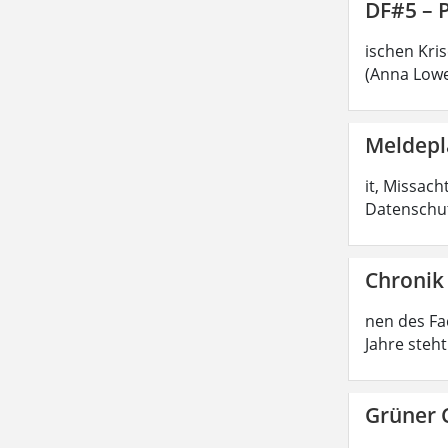
DF#5 – 
ischen Kri
(Anna Lowe
Meldepl
it, Missac
Datenschut
Chronik
nen des Fa
Jahre steh
Grüner 