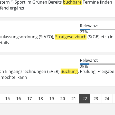
tern ") Sport im Grünen Bereits
buchbare
Termine finden
fend ergänzt.
Relevanz:
27%
szulassungsordnung (StVZO),
Strafgesetzbuch
(StGB) etc.) in
tails
Relevanz:
25%
g von Eingangsrechnungen (EVER)
Buchung
, Prüfung, Freigabe
n möchte, kann
15
16
17
18
19
20
21
22
23
24