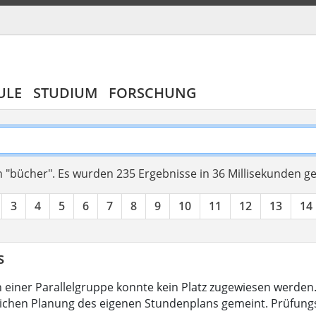
ULE
STUDIUM
FORSCHUNG
 "bücher".
Es wurden 235 Ergebnisse in 36 Millisekunden g
3
4
5
6
7
8
9
10
11
12
13
14
s
 in einer Parallelgruppe konnte kein Platz zugewiesen werde
ichen Planung des eigenen Stundenplans gemeint. Prüfun