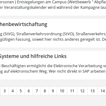
rsonen ) Entsiegelungen am Campus (Wettbewerb " Abpflas
 Der Veranstaltungskalender wird während der Kampagne lau
chenbewirtschaftung
 (StVG), Straßenverkehrsordnung (StVO), Straßenverkehr
 gültigen Fassung, soweit hier nichts anderes geregelt ist. De
Systeme und hilfreiche Links
ri Beschäftigten ermöglicht die Elektronische Verarbeitun
g auf elektronischem Weg. Wer nicht direkt in SAP arbeite
3
4
5
6
7
8
9
10
11
12
13
14