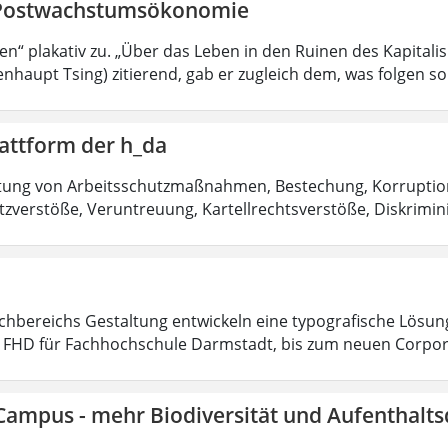
Postwachstumsökonomie
sen“ plakativ zu. „Über das Leben in den Ruinen des Kapitali
nhaupt Tsing) zitierend, gab er zugleich dem, was folgen sol
attform der h_da
htung von Arbeitsschutzmaßnahmen, Bestechung, Korruptio
zverstöße, Veruntreuung, Kartellrechtsverstöße, Diskrimin
chbereichs Gestaltung entwickeln eine typografische Lösu
t FHD für Fachhochschule Darmstadt, bis zum neuen Corpo
Campus - mehr Biodiversität und Aufenthalts