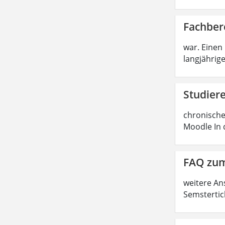
Fachber
war. Einen
langjährige
Studier
chronische
Moodle In 
FAQ zum
weitere An
Semstertic