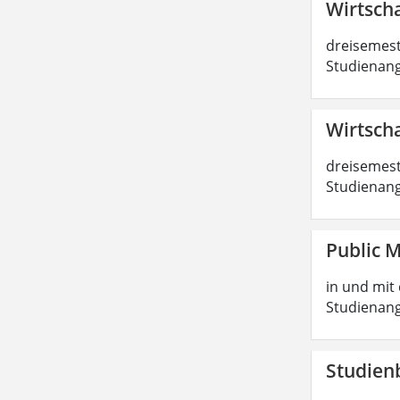
Wirtscha
dreisemest
Studienang
Wirtscha
dreisemest
Studienang
Public 
in und mit 
Studienang
Studien