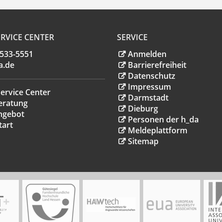
RVICE CENTER
SERVICE
.533-5551
Anmelden
a
.
de
Barrierefreiheit
Datenschutz
Impressum
ervice Center
Darmstadt
eratung
Dieburg
ngebot
Personen der h_da
tart
Meldeplattform
Sitemap