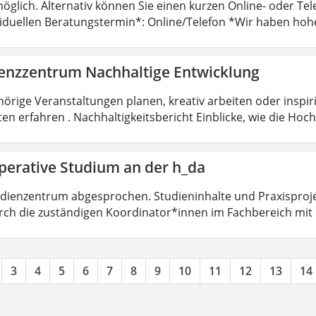
öglich. Alternativ können Sie einen kurzen Online- oder T
viduellen Beratungstermin*: Online/Telefon *Wir haben hoh
nzzentrum Nachhaltige Entwicklung
örige Veranstaltungen planen, kreativ arbeiten oder insp
ten erfahren . Nachhaltigkeitsbericht Einblicke, wie die Ho
perative Studium an der h_da
dienzentrum abgesprochen. Studieninhalte und Praxisproje
ch die zuständigen Koordinator*innen im Fachbereich mit
3
4
5
6
7
8
9
10
11
12
13
14