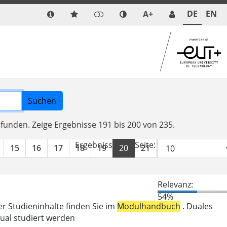
DE
EN
A+
Suchen
efunden.
Zeige Ergebnisse 191 bis 200 von 235.
Ergebnisse pro Seite:
15
16
17
18
19
20
21
22
23
24
Relevanz:
54%
er Studieninhalte finden Sie im
Modulhandbuch
. Duales
ual studiert werden