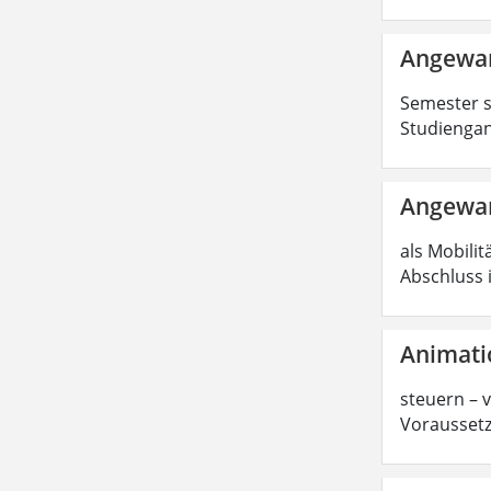
Angewan
Semester s
Studiengan
Angewan
als Mobilit
Abschluss 
Animati
steuern – 
Voraussetz