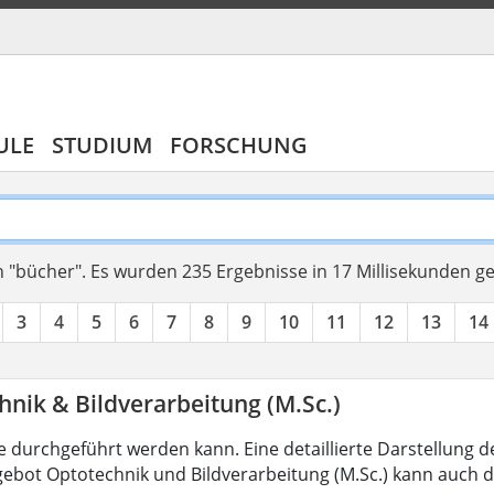
ULE
STUDIUM
FORSCHUNG
 "bücher".
Es wurden 235 Ergebnisse in 17 Millisekunden g
3
4
5
6
7
8
9
10
11
12
13
14
nik & Bildverarbeitung (M.Sc.)
 durchgeführt werden kann. Eine detaillierte Darstellung d
ebot Optotechnik und Bildverarbeitung (M.Sc.) kann auch d