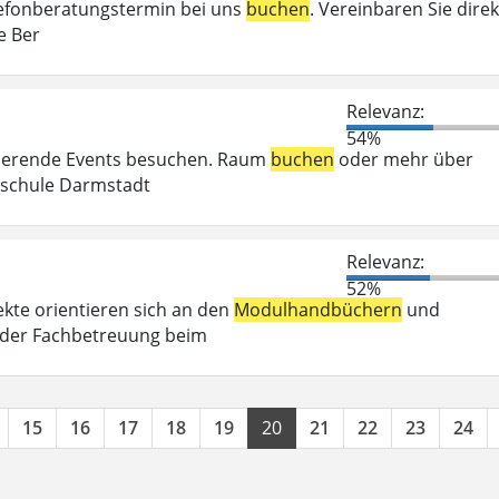
elefonberatungstermin bei uns
buchen
. Vereinbaren Sie direk
e Ber
Relevanz:
54%
irierende Events besuchen. Raum
buchen
oder mehr über
chschule Darmstadt
Relevanz:
52%
kte orientieren sich an den
Modulhandbüchern
und
 der Fachbetreuung beim
15
16
17
18
19
20
21
22
23
24