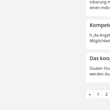
inbarung m
einen indi
Kompete
h_da-Angeh
Möglichkei
Das koo
Dualen Stu
werden dur
«
1
2