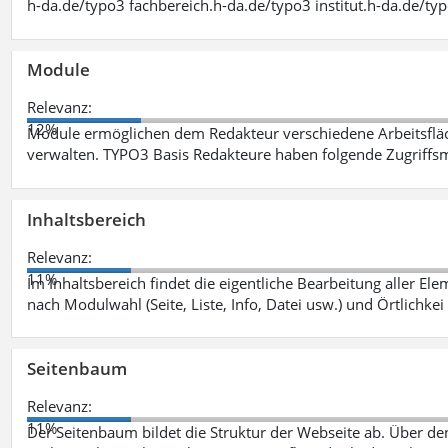
h-da.de/typo3 fachbereich.h-da.de/typo3 institut.h-da.de/ty
Module
Relevanz:
12%
Module ermöglichen dem Redakteur verschiedene Arbeitsflä
verwalten. TYPO3 Basis Redakteure haben folgende Zugriffsm
Inhaltsbereich
Relevanz:
11%
Im Inhaltsbereich findet die eigentliche Bearbeitung aller Elem
nach Modulwahl (Seite, Liste, Info, Datei usw.) und Örtlichkei
Seitenbaum
Relevanz:
11%
Der Seitenbaum bildet die Struktur der Webseite ab. Über de