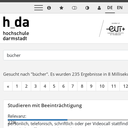
DE
EN
Gesucht nach "bücher".
Es wurden 235 Ergebnisse in 8 Millise
«
1
2
3
4
5
6
7
8
9
10
11
1
Studieren mit Beeinträchtigung
Relevanz:
22%
persönlich, telefonisch, schriftlich oder per Videocall statt