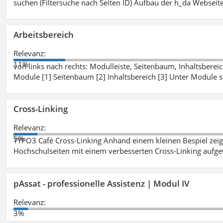
suchen (Filtersuche nach Seiten ID) Aufbau der h_da Webseite
Arbeitsbereich
Relevanz:
11%
von links nach rechts: Modulleiste, Seitenbaum, Inhaltsbereich
Module [1] Seitenbaum [2] Inhaltsbereich [3] Unter Module 
Cross-Linking
Relevanz:
5%
TYPO3 Café Cross-Linking Anhand einem kleinen Bespiel zei
Hochschulseiten mit einem verbesserten Cross-Linking aufg
pAssat - professionelle Assistenz | Modul IV
Relevanz:
3%