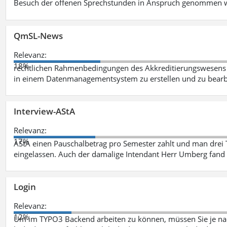
Besuch der offenen Sprechstunden in Anspruch genommen w
QmSL-News
Relevanz:
18%
rechtlichen Rahmenbedingungen des Akkreditierungswesens ve
in einem Datenmanagementsystem zu erstellen und zu bearbe
Interview-AStA
Relevanz:
17%
AStA einen Pauschalbetrag pro Semester zahlt und man drei 
eingelassen. Auch der damalige Intendant Herr Umberg fand
Login
Relevanz:
12%
Um im TYPO3 Backend arbeiten zu können, müssen Sie je nac