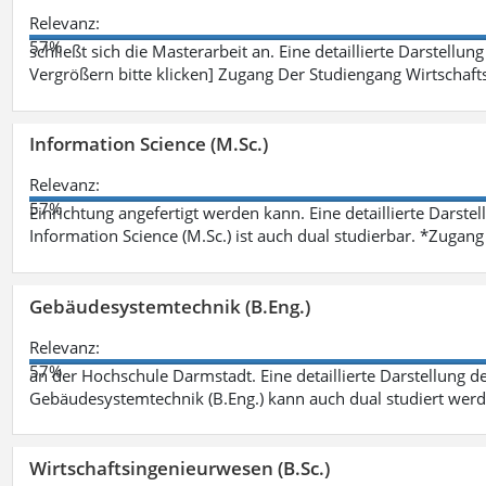
Relevanz:
57%
schließt sich die Masterarbeit an. Eine detaillierte Darstellun
Vergrößern bitte klicken] Zugang Der Studiengang Wirtschaft
Information Science (M.Sc.)
Relevanz:
57%
Einrichtung angefertigt werden kann. Eine detaillierte Darste
Information Science (M.Sc.) ist auch dual studierbar. *Zuga
Gebäudesystemtechnik (B.Eng.)
Relevanz:
57%
an der Hochschule Darmstadt. Eine detaillierte Darstellung d
Gebäudesystemtechnik (B.Eng.) kann auch dual studiert wer
Wirtschaftsingenieurwesen (B.Sc.)