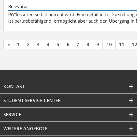
Relevanz:
57%
Professoren selbst betreut wird. Eine detaillierte Darstellung
ist berufsbefähigend, ermöglicht aber auch den Übergang in
«
1
2
3
4
5
6
7
8
9
10
11
1
KONTAKT
STUDENT SERVICE CENTER
SERVICE
WEITERE ANGEBOTE