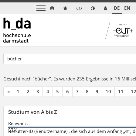
DE
EN
Gesucht nach "bücher".
Es wurden 235 Ergebnisse in 16 Milli
«
1
2
3
4
5
6
7
8
9
10
11
1
Studium von A bis Z
Relevanz:
57%
Benutzer-ID (Benutzername) , die sich aus dem Anfang „st“, 