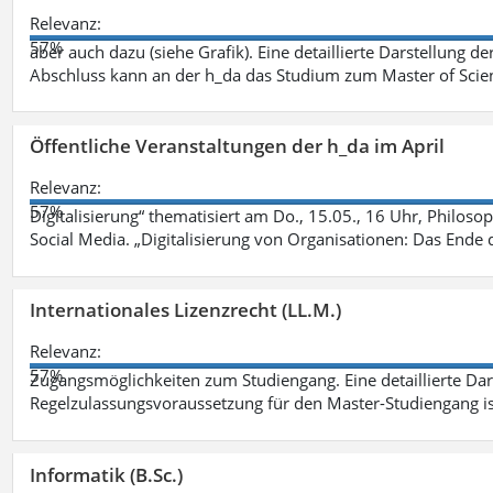
Relevanz:
57%
aber auch dazu (siehe Grafik). Eine detaillierte Darstellung d
Abschluss kann an der h_da das Studium zum Master of Scien
Öffentliche Veranstaltungen der h_da im April
Relevanz:
57%
Digitalisierung“ thematisiert am Do., 15.05., 16 Uhr, Philoso
Social Media. „Digitalisierung von Organisationen: Das Ende
Internationales Lizenzrecht (LL.M.)
Relevanz:
57%
Zugangsmöglichkeiten zum Studiengang. Eine detaillierte Dar
Regelzulassungsvoraussetzung für den Master-Studiengang ist
Informatik (B.Sc.)