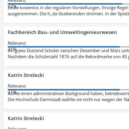
42%
Leute kostenlos in die regulären Vorstellungen. Einzige Regel
ausgenommen. Die h_da-Studierenden strömen. In der Spiel
Fachbereich Bau- und Umweltingenieurwesen
Relevanz:
41%
ein gutes Dutzend Schüler zwischen Dezember und März unt
Nachdem die Schülerzahl 1876 auf die Rekordmarke von 40 
Katrin Strelecki
Relevanz:
41%
wollte einen administrativen Background haben, betriebswir
Die Hochschule Darmstadt wählte sie nicht nur wegen der 
Katrin Strelecki
Relevanz: