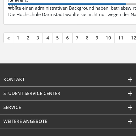
41%
wollte einen administrativen Background haben, betriebswir
Die Hochschule Darmstadt wählte sie nicht nur wegen der 
«
1
2
3
4
5
6
7
8
9
10
11
1
KONTAKT
STUDENT SERVICE CENTER
SERVICE
WEITERE ANGEBOTE