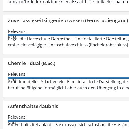
anny.co/b/de-formal/book/senatssaal 1. Technik einschalten 
Zuverlässigkeitsingenieurwesen (Fernstudiengang) 
Relevanz:
52%
Regel die Hochschule Darmstadt. Eine detaillierte Darstellung
erster einschlägiger Hochschulabschluss (Bachelorabschluss)
Chemie - dual (B.Sc.)
Relevanz:
52%
experimentelles Arbeiten ein. Eine detaillierte Darstellung de
berufsbefähigend, ermöglicht aber auch den Übergang in ei
Aufenthaltserlaubnis
Relevanz:
50%
Aufenthaltstitel abläuft. Sie müssen sich selbst an die Aus