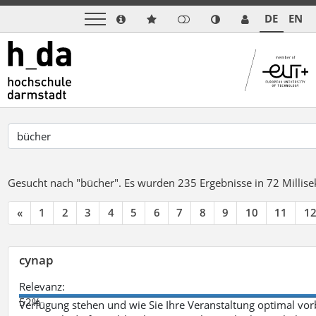
DE
EN
Gesucht nach "bücher".
Es wurden 235 Ergebnisse in 72 Milli
«
1
2
3
4
5
6
7
8
9
10
11
1
cynap
Relevanz:
52%
Verfügung stehen und wie Sie Ihre Veranstaltung optimal vo