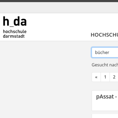
HOCHSCH
Gesucht nach
«
1
2
pAssat -