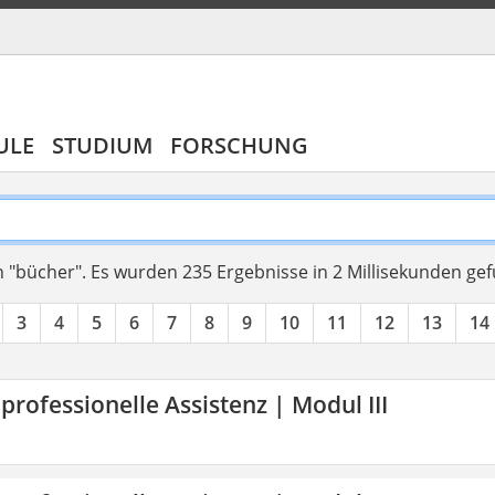
ULE
STUDIUM
FORSCHUNG
 "bücher".
Es wurden 235 Ergebnisse in 2 Millisekunden ge
3
4
5
6
7
8
9
10
11
12
13
14
 professionelle Assistenz | Modul III