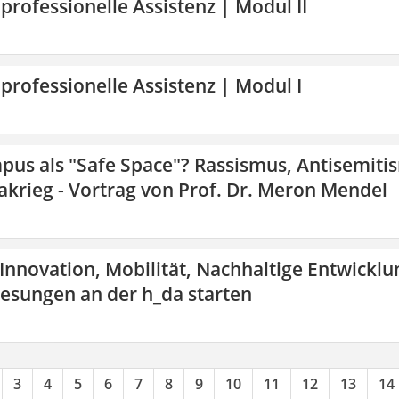
 professionelle Assistenz | Modul II
 professionelle Assistenz | Modul I
pus als "Safe Space"? Rassismus, Antisemiti
krieg - Vortrag von Prof. Dr. Meron Mendel
 Innovation, Mobilität, Nachhaltige Entwicklu
lesungen an der h_da starten
3
4
5
6
7
8
9
10
11
12
13
14