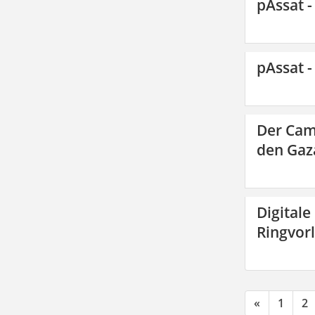
pAssat -
pAssat -
Der Cam
den Gaza
Digitale
Ringvor
«
1
2