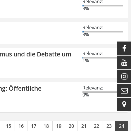
Relevanz:
3%
Relevanz:
3%

smus und die Debatte um
Relevanz:
1%


ng: Öffentliche
Relevanz:

0%

15
16
17
18
19
20
21
22
23
24