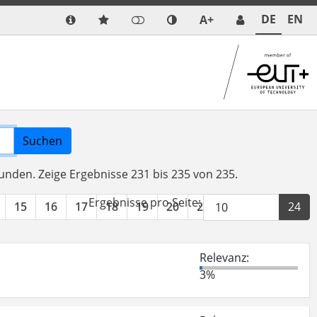
DE
EN
A+
Suchen
funden.
Zeige Ergebnisse 231 bis 235 von 235.
Ergebnisse pro Seite:
15
16
17
18
19
20
21
22
23
24
Relevanz:
3%