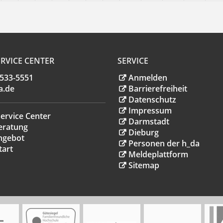
RVICE CENTER
SERVICE
.533-5551
Anmelden
a
.
de
Barrierefreiheit
Datenschutz
Impressum
ervice Center
Darmstadt
eratung
Dieburg
ngebot
Personen der h_da
tart
Meldeplattform
Sitemap