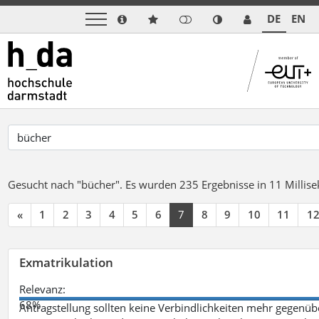
DE
EN
Gesucht nach "bücher".
Es wurden 235 Ergebnisse in 11 Milli
«
1
2
3
4
5
6
7
8
9
10
11
1
Exmatrikulation
Relevanz:
68%
Antragstellung sollten keine Verbindlichkeiten mehr gegenü