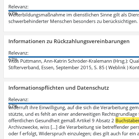
Relevanz:
67%
Weiterbildungsmaßnahme im dienstlichen Sinne gilt als Dien
schwerbehinderter Menschen besonders zu berücksichtigen. Fa
Informationen zu Rückzahlungsvereinbarungen
Relevanz:
67%
Vitus Püttmann, Ann-Katrin Schröder-Kralemann (Hrsg.): Qua
Stifterverband, Essen, September 2015, S. 85 ( Weblink ) Kon
Informationspflichten und Datenschutz
Relevanz:
67%
widerruft ihre Einwilligung, auf die sich die Verarbeitung ge
stützte, und es fehlt an einer anderweitigen Rechtsgrundlage 
öffentlichen Gesundheit gemäß Artikel 9 Absatz 2
Buchstabe
Archivzwecke, wiss [...] die Verarbeitung sie betreffender p
oder f erfolgt, Widerspruch einzulegen; dies gilt auch für ei