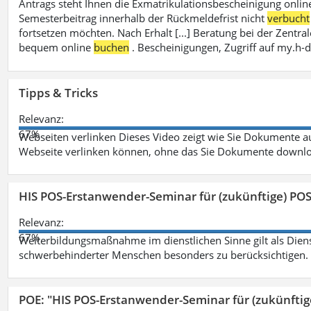
Antrags steht Ihnen die Exmatrikulationsbescheinigung onlin
Semesterbeitrag innerhalb der Rückmeldefrist nicht
verbucht
fortsetzen möchten. Nach Erhalt [...] Beratung bei der Zen
bequem online
buchen
. Bescheinigungen, Zugriff auf my.h-
Tipps & Tricks
Relevanz:
67%
Webseiten verlinken Dieses Video zeigt wie Sie Dokumente
Webseite verlinken können, ohne das Sie Dokumente downlo
HIS POS-Erstanwender-Seminar für (zukünftige) PO
Relevanz:
67%
Weiterbildungsmaßnahme im dienstlichen Sinne gilt als Dien
schwerbehinderter Menschen besonders zu berücksichtigen. Fa
POE: "HIS POS-Erstanwender-Seminar für (zukünfti