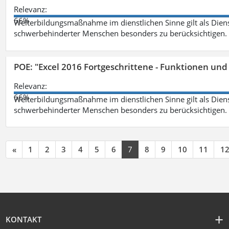
Relevanz:
66%
Weiterbildungsmaßnahme im dienstlichen Sinne gilt als Dien
schwerbehinderter Menschen besonders zu berücksichtigen. Fa
POE: "Excel 2016 Fortgeschrittene - Funktionen und
Relevanz:
66%
Weiterbildungsmaßnahme im dienstlichen Sinne gilt als Dien
schwerbehinderter Menschen besonders zu berücksichtigen. Fa
«
1
2
3
4
5
6
7
8
9
10
11
1
KONTAKT