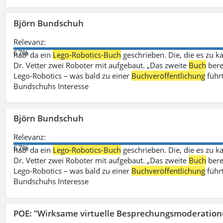
Björn Bundschuh
Relevanz:
67%
hab‘ da ein
Lego-Robotics-Buch
geschrieben. Die, die es zu k
Dr. Vetter zwei Roboter mit aufgebaut. „Das zweite
Buch
bere
Lego-Robotics – was bald zu einer
Buchveröffentlichung
führ
Bundschuhs Interesse
Björn Bundschuh
Relevanz:
67%
hab‘ da ein
Lego-Robotics-Buch
geschrieben. Die, die es zu k
Dr. Vetter zwei Roboter mit aufgebaut. „Das zweite
Buch
bere
Lego-Robotics – was bald zu einer
Buchveröffentlichung
führ
Bundschuhs Interesse
POE: "Wirksame virtuelle Besprechungsmoderation