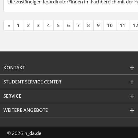
die zuständigen Koordinator*innen im Fachbereich mit der 
«
1
2
3
4
5
6
7
8
9
10
11
1
KONTAKT
STUDENT SERVICE CENTER
SERVICE
WEITERE ANGEBOTE
© 2026
h_da.de