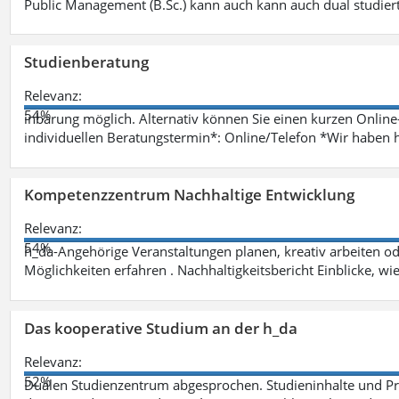
Public Management (B.Sc.) kann auch kann auch dual studie
Studienberatung
Relevanz:
54%
inbarung möglich. Alternativ können Sie einen kurzen Onlin
individuellen Beratungstermin*: Online/Telefon *Wir haben 
Kompetenzzentrum Nachhaltige Entwicklung
Relevanz:
54%
h_da-Angehörige Veranstaltungen planen, kreativ arbeiten o
Möglichkeiten erfahren . Nachhaltigkeitsbericht Einblicke, w
Das kooperative Studium an der h_da
Relevanz:
52%
Dualen Studienzentrum abgesprochen. Studieninhalte und Pra