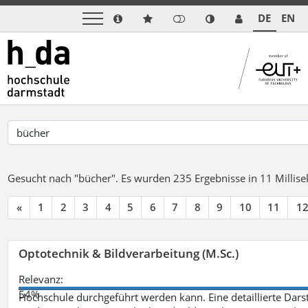
DE
EN
Gesucht nach "bücher".
Es wurden 235 Ergebnisse in 11 Milli
«
1
2
3
4
5
6
7
8
9
10
11
1
Optotechnik & Bildverarbeitung (M.Sc.)
Relevanz:
54%
Hochschule durchgeführt werden kann. Eine detaillierte Darst