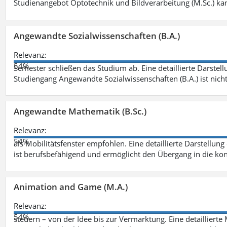
Studienangebot Optotechnik und Bildverarbeitung (M.Sc.) ka
Angewandte Sozialwissenschaften (B.A.)
Relevanz:
54%
Semester schließen das Studium ab. Eine detaillierte Darstell
Studiengang Angewandte Sozialwissenschaften (B.A.) ist nich
Angewandte Mathematik (B.Sc.)
Relevanz:
54%
als Mobilitätsfenster empfohlen. Eine detaillierte Darstellung
ist berufsbefähigend und ermöglicht den Übergang in die ko
Animation and Game (M.A.)
Relevanz:
54%
steuern – von der Idee bis zur Vermarktung. Eine detailliert