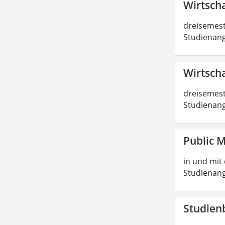
Wirtscha
dreisemest
Studienang
Wirtscha
dreisemest
Studienang
Public 
in und mit 
Studienang
Studien