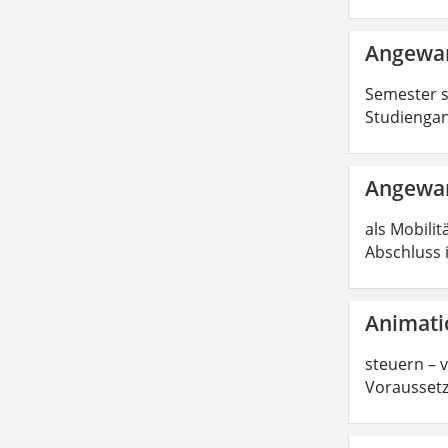
Angewan
Semester s
Studiengan
Angewan
als Mobilit
Abschluss 
Animati
steuern – 
Voraussetz