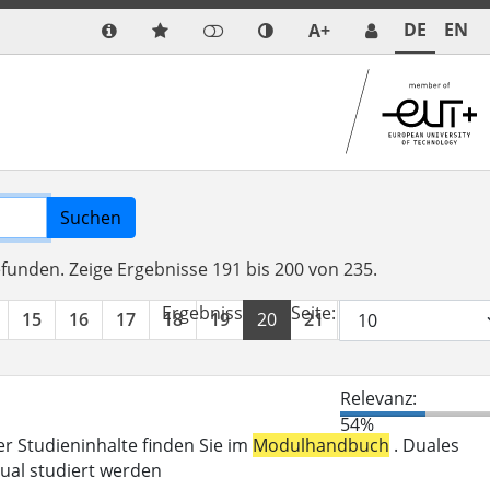
DE
EN
A+
Suchen
efunden.
Zeige Ergebnisse 191 bis 200 von 235.
Ergebnisse pro Seite:
15
16
17
18
19
20
21
22
23
24
Relevanz:
54%
er Studieninhalte finden Sie im
Modulhandbuch
. Duales
ual studiert werden