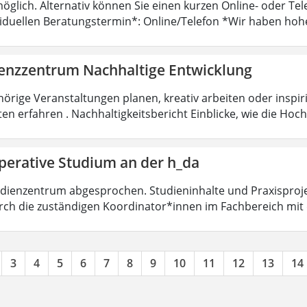
öglich. Alternativ können Sie einen kurzen Online- oder T
viduellen Beratungstermin*: Online/Telefon *Wir haben hoh
nzzentrum Nachhaltige Entwicklung
örige Veranstaltungen planen, kreativ arbeiten oder insp
ten erfahren . Nachhaltigkeitsbericht Einblicke, wie die Ho
perative Studium an der h_da
dienzentrum abgesprochen. Studieninhalte und Praxisproje
ch die zuständigen Koordinator*innen im Fachbereich mit
3
4
5
6
7
8
9
10
11
12
13
14