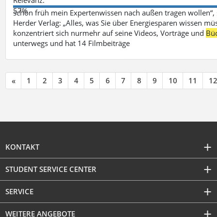
57%
schon früh mein Expertenwissen nach außen tragen wollen“,
Herder Verlag: „Alles, was Sie über Energiesparen wissen mü
konzentriert sich nurmehr auf seine Videos, Vorträge und
Bü
unterwegs und hat 14 Filmbeiträge
«
1
2
3
4
5
6
7
8
9
10
11
1
KONTAKT
STUDENT SERVICE CENTER
SERVICE
WEITERE ANGEBOTE