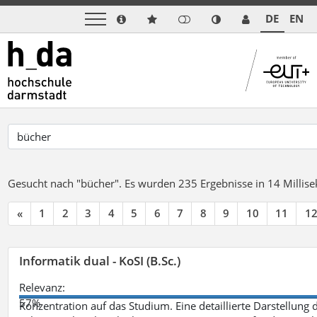
DE
EN
Gesucht nach "bücher".
Es wurden 235 Ergebnisse in 14 Milli
«
1
2
3
4
5
6
7
8
9
10
11
1
Informatik dual - KoSI (B.Sc.)
Relevanz:
57%
Konzentration auf das Studium. Eine detaillierte Darstellung 