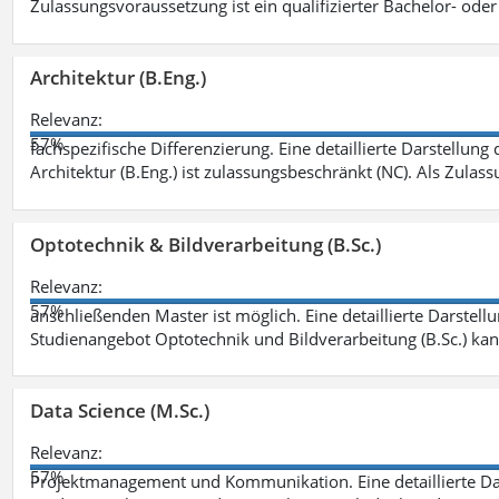
Zulassungsvoraussetzung ist ein qualifizierter Bachelor- od
Architektur (B.Eng.)
Relevanz:
57%
fachspezifische Differenzierung. Eine detaillierte Darstellung
Architektur (B.Eng.) ist zulassungsbeschränkt (NC). Als Zulas
Optotechnik & Bildverarbeitung (B.Sc.)
Relevanz:
57%
anschließenden Master ist möglich. Eine detaillierte Darstell
Studienangebot Optotechnik und Bildverarbeitung (B.Sc.) ka
Data Science (M.Sc.)
Relevanz:
57%
Projektmanagement und Kommunikation. Eine detaillierte Dar