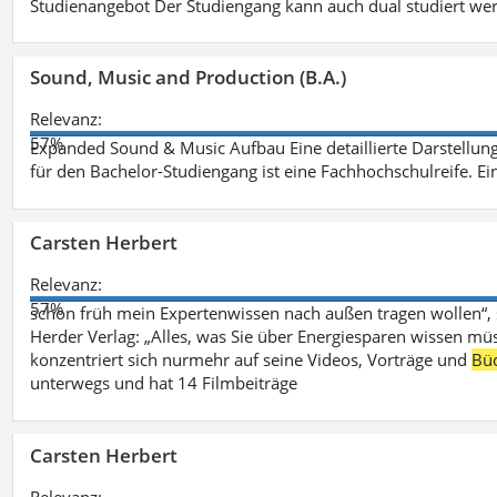
Studienangebot Der Studiengang kann auch dual studiert we
Sound, Music and Production (B.A.)
Relevanz:
57%
Expanded Sound & Music Aufbau Eine detaillierte Darstellung
für den Bachelor-Studiengang ist eine Fachhochschulreife. Ein
Carsten Herbert
Relevanz:
57%
schon früh mein Expertenwissen nach außen tragen wollen“,
Herder Verlag: „Alles, was Sie über Energiesparen wissen mü
konzentriert sich nurmehr auf seine Videos, Vorträge und
Bü
unterwegs und hat 14 Filmbeiträge
Carsten Herbert
Relevanz: