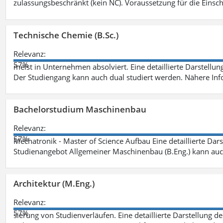
zulassungsbeschränkt (kein NC). Voraussetzung für die Einsch
Technische Chemie (B.Sc.)
Relevanz:
57%
meist in Unternehmen absolviert. Eine detaillierte Darstellun
Der Studiengang kann auch dual studiert werden. Nähere In
Bachelorstudium Maschinenbau
Relevanz:
57%
Mechatronik - Master of Science Aufbau Eine detaillierte Dars
Studienangebot Allgemeiner Maschinenbau (B.Eng.) kann auc
Architektur (M.Eng.)
Relevanz:
57%
sierung von Studienverläufen. Eine detaillierte Darstellung d