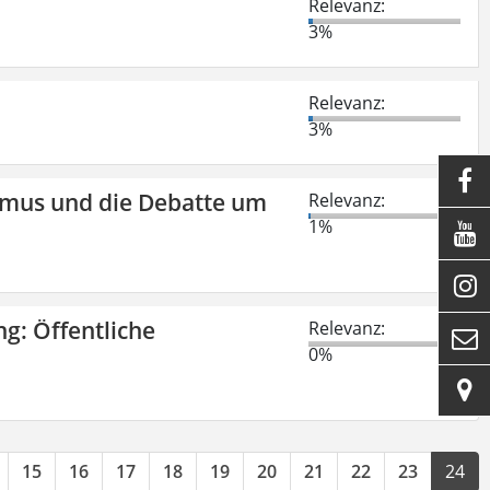
Relevanz:
3%
Relevanz:
3%

smus und die Debatte um
Relevanz:
1%


ng: Öffentliche
Relevanz:

0%

15
16
17
18
19
20
21
22
23
24