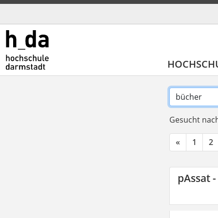
HOCHSCH
Gesucht nach
«
1
2
pAssat -