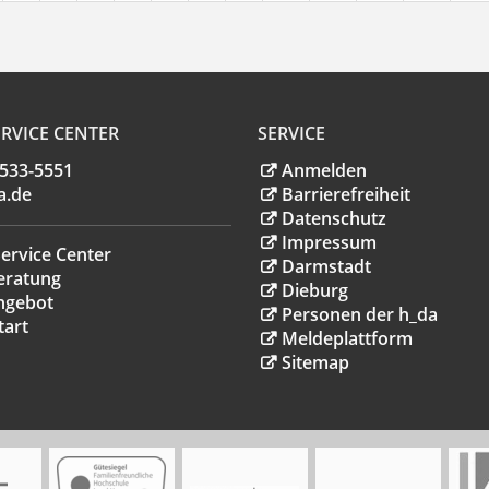
RVICE CENTER
SERVICE
.533-5551
Anmelden
a
.
de
Barrierefreiheit
Datenschutz
Impressum
ervice Center
Darmstadt
eratung
Dieburg
ngebot
Personen der h_da
tart
Meldeplattform
Sitemap