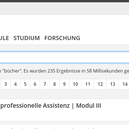
ULE
STUDIUM
FORSCHUNG
 "bücher".
Es wurden 235 Ergebnisse in 58 Millisekunden g
3
4
5
6
7
8
9
10
11
12
13
14
 professionelle Assistenz | Modul III