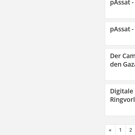
pAssat -
pAssat -
Der Cam
den Gaza
Digitale
Ringvor
«
1
2