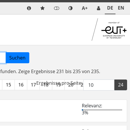
DE
EN
A+
Suchen
efunden.
Zeige Ergebnisse 231 bis 235 von 235.
Ergebnisse pro Seite:
15
16
17
18
19
20
21
22
23
24
Relevanz:
3%