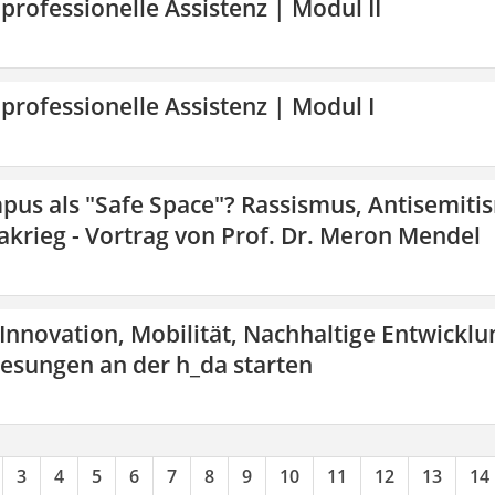
 professionelle Assistenz | Modul II
 professionelle Assistenz | Modul I
pus als "Safe Space"? Rassismus, Antisemiti
krieg - Vortrag von Prof. Dr. Meron Mendel
 Innovation, Mobilität, Nachhaltige Entwicklu
lesungen an der h_da starten
3
4
5
6
7
8
9
10
11
12
13
14