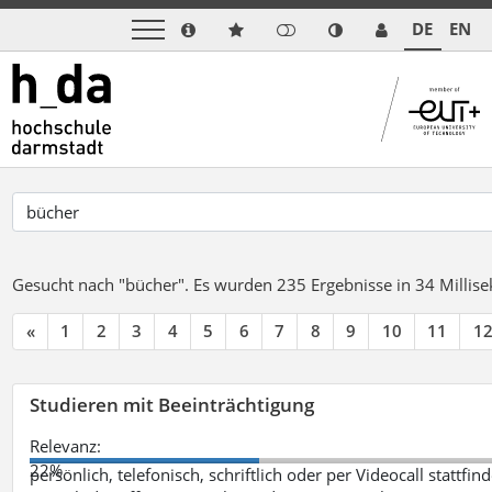
DE
EN
Gesucht nach "bücher".
Es wurden 235 Ergebnisse in 34 Milli
«
1
2
3
4
5
6
7
8
9
10
11
1
Studieren mit Beeinträchtigung
Relevanz:
22%
persönlich, telefonisch, schriftlich oder per Videocall statt