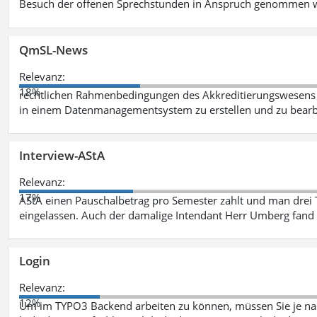
Besuch der offenen Sprechstunden in Anspruch genommen w
QmSL-News
Relevanz:
18%
rechtlichen Rahmenbedingungen des Akkreditierungswesens ve
in einem Datenmanagementsystem zu erstellen und zu bearbe
Interview-AStA
Relevanz:
17%
AStA einen Pauschalbetrag pro Semester zahlt und man drei 
eingelassen. Auch der damalige Intendant Herr Umberg fand
Login
Relevanz:
12%
Um im TYPO3 Backend arbeiten zu können, müssen Sie je nac