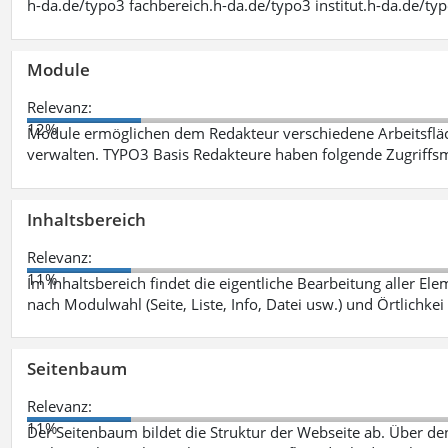
h-da.de/typo3 fachbereich.h-da.de/typo3 institut.h-da.de/ty
Module
Relevanz:
12%
Module ermöglichen dem Redakteur verschiedene Arbeitsflä
verwalten. TYPO3 Basis Redakteure haben folgende Zugriffsm
Inhaltsbereich
Relevanz:
11%
Im Inhaltsbereich findet die eigentliche Bearbeitung aller Elem
nach Modulwahl (Seite, Liste, Info, Datei usw.) und Örtlichkei
Seitenbaum
Relevanz:
11%
Der Seitenbaum bildet die Struktur der Webseite ab. Über de