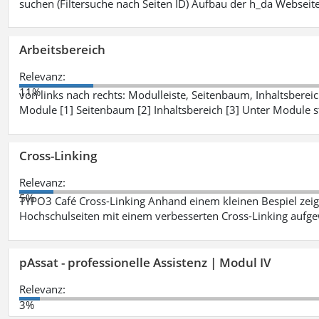
suchen (Filtersuche nach Seiten ID) Aufbau der h_da Webseite
Arbeitsbereich
Relevanz:
11%
von links nach rechts: Modulleiste, Seitenbaum, Inhaltsbereich
Module [1] Seitenbaum [2] Inhaltsbereich [3] Unter Module 
Cross-Linking
Relevanz:
5%
TYPO3 Café Cross-Linking Anhand einem kleinen Bespiel zei
Hochschulseiten mit einem verbesserten Cross-Linking aufg
pAssat - professionelle Assistenz | Modul IV
Relevanz:
3%