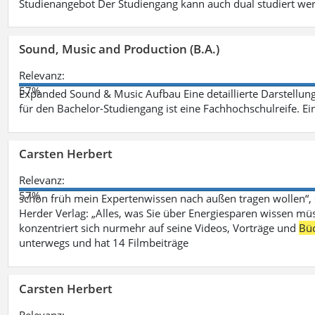
Studienangebot Der Studiengang kann auch dual studiert we
Sound, Music and Production (B.A.)
Relevanz:
57%
Expanded Sound & Music Aufbau Eine detaillierte Darstellung
für den Bachelor-Studiengang ist eine Fachhochschulreife. Ein
Carsten Herbert
Relevanz:
57%
schon früh mein Expertenwissen nach außen tragen wollen“,
Herder Verlag: „Alles, was Sie über Energiesparen wissen mü
konzentriert sich nurmehr auf seine Videos, Vorträge und
Bü
unterwegs und hat 14 Filmbeiträge
Carsten Herbert
Relevanz: