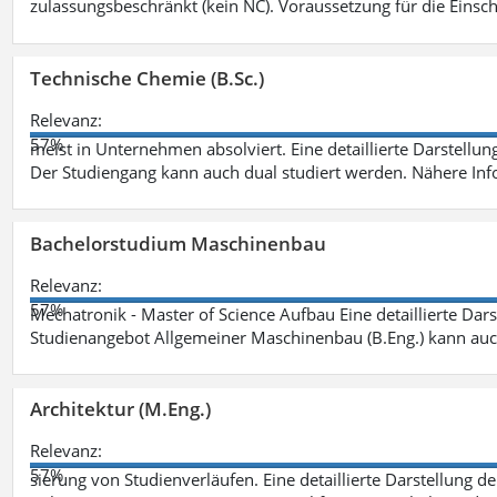
zulassungsbeschränkt (kein NC). Voraussetzung für die Einsch
Technische Chemie (B.Sc.)
Relevanz:
57%
meist in Unternehmen absolviert. Eine detaillierte Darstellun
Der Studiengang kann auch dual studiert werden. Nähere In
Bachelorstudium Maschinenbau
Relevanz:
57%
Mechatronik - Master of Science Aufbau Eine detaillierte Dars
Studienangebot Allgemeiner Maschinenbau (B.Eng.) kann auc
Architektur (M.Eng.)
Relevanz:
57%
sierung von Studienverläufen. Eine detaillierte Darstellung d