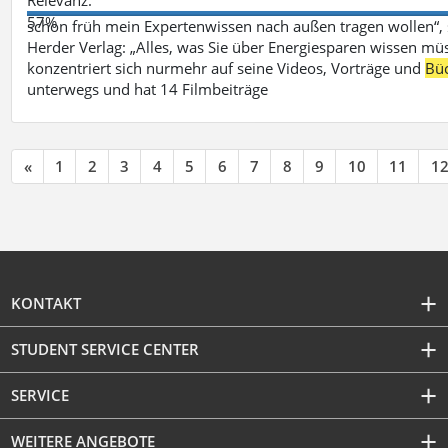
57%
schon früh mein Expertenwissen nach außen tragen wollen“,
Herder Verlag: „Alles, was Sie über Energiesparen wissen mü
konzentriert sich nurmehr auf seine Videos, Vorträge und
Bü
unterwegs und hat 14 Filmbeiträge
«
1
2
3
4
5
6
7
8
9
10
11
1
KONTAKT
STUDENT SERVICE CENTER
SERVICE
WEITERE ANGEBOTE