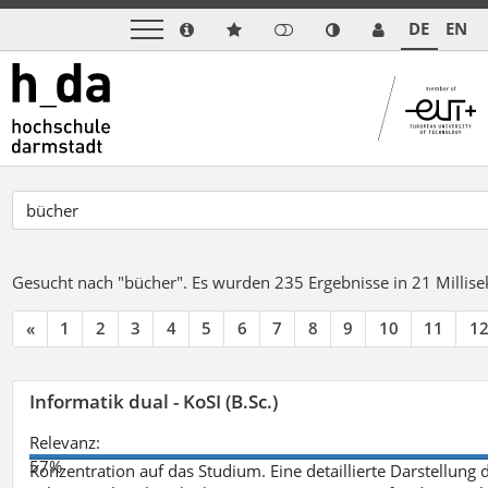
DE
EN
Gesucht nach "bücher".
Es wurden 235 Ergebnisse in 21 Milli
«
1
2
3
4
5
6
7
8
9
10
11
1
Informatik dual - KoSI (B.Sc.)
Relevanz:
57%
Konzentration auf das Studium. Eine detaillierte Darstellung 