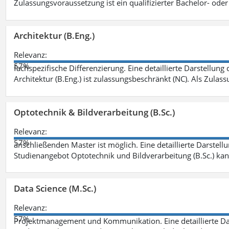
Zulassungsvoraussetzung ist ein qualifizierter Bachelor- od
Architektur (B.Eng.)
Relevanz:
57%
fachspezifische Differenzierung. Eine detaillierte Darstellung
Architektur (B.Eng.) ist zulassungsbeschränkt (NC). Als Zulas
Optotechnik & Bildverarbeitung (B.Sc.)
Relevanz:
57%
anschließenden Master ist möglich. Eine detaillierte Darstell
Studienangebot Optotechnik und Bildverarbeitung (B.Sc.) ka
Data Science (M.Sc.)
Relevanz:
57%
Projektmanagement und Kommunikation. Eine detaillierte Dar