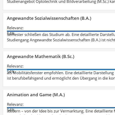
Studienangebot Optotechnik und Bildverarbeitung (M.Sc.) ka
Angewandte Sozialwissenschaften (B.A.)
Relevanz:
54%
Semester schließen das Studium ab. Eine detaillierte Darstell
Studiengang Angewandte Sozialwissenschaften (B.A.) ist nich
Angewandte Mathematik (B.Sc.)
Relevanz:
54%
als Mobilitätsfenster empfohlen. Eine detaillierte Darstellung
ist berufsbefähigend und ermöglicht den Übergang in die ko
Animation and Game (M.A.)
Relevanz:
54%
steuern – von der Idee bis zur Vermarktung. Eine detailliert