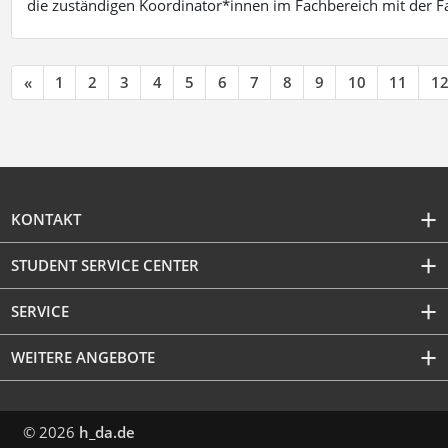
die zuständigen Koordinator*innen im Fachbereich mit der 
«
1
2
3
4
5
6
7
8
9
10
11
1
KONTAKT
STUDENT SERVICE CENTER
SERVICE
WEITERE ANGEBOTE
© 2026
h_da.de