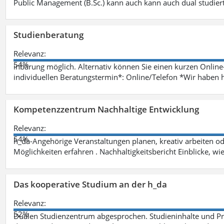
Public Management (B.Sc.) kann auch kann auch dual studie
Studienberatung
Relevanz:
54%
inbarung möglich. Alternativ können Sie einen kurzen Onlin
individuellen Beratungstermin*: Online/Telefon *Wir haben 
Kompetenzzentrum Nachhaltige Entwicklung
Relevanz:
54%
h_da-Angehörige Veranstaltungen planen, kreativ arbeiten o
Möglichkeiten erfahren . Nachhaltigkeitsbericht Einblicke, w
Das kooperative Studium an der h_da
Relevanz:
52%
Dualen Studienzentrum abgesprochen. Studieninhalte und Pra