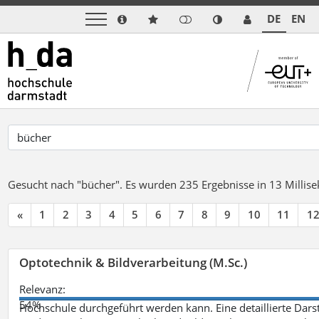
DE
EN
Gesucht nach "bücher".
Es wurden 235 Ergebnisse in 13 Milli
«
1
2
3
4
5
6
7
8
9
10
11
1
Optotechnik & Bildverarbeitung (M.Sc.)
Relevanz:
54%
Hochschule durchgeführt werden kann. Eine detaillierte Darst