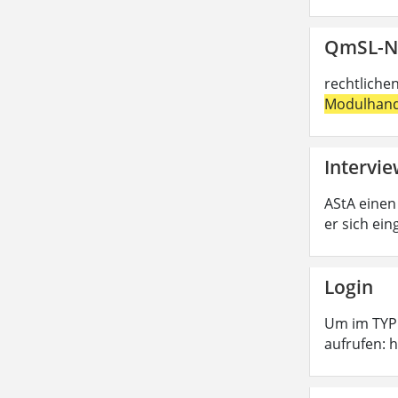
QmSL-N
rechtliche
Modulhan
Intervi
AStA einen
er sich ei
Login
Um im TYPO
aufrufen: 