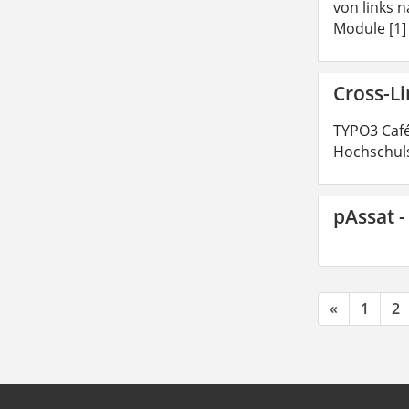
von links n
Module [1]
Cross-L
TYPO3 Café
Hochschuls
pAssat -
«
1
2