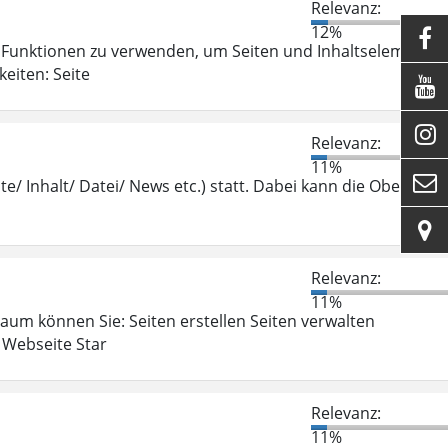
Relevanz:
12%

Funktionen zu verwenden, um Seiten und Inhaltselemente
eiten: Seite


Relevanz:
11%

te/ Inhalt/ Datei/ News etc.) statt. Dabei kann die Oberfläch

Relevanz:
11%
aum können Sie: Seiten erstellen Seiten verwalten
 Webseite Star
Relevanz:
11%