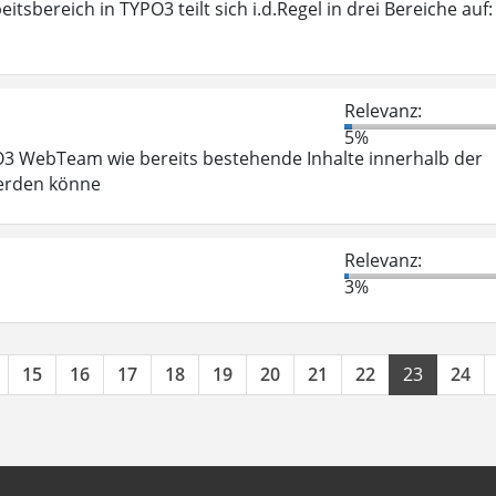
tsbereich in TYPO3 teilt sich i.d.Regel in drei Bereiche auf:
Relevanz:
5%
PO3 WebTeam wie bereits bestehende Inhalte innerhalb der
werden könne
Relevanz:
3%
15
16
17
18
19
20
21
22
23
24