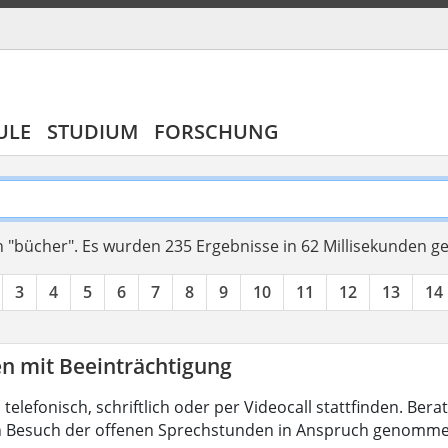
ULE
STUDIUM
FORSCHUNG
 "bücher".
Es wurden 235 Ergebnisse in 62 Millisekunden g
3
4
5
6
7
8
9
10
11
12
13
14
en mit Beeinträchtigung
 telefonisch, schriftlich oder per Videocall stattfinden. B
h Besuch der offenen Sprechstunden in Anspruch genomme