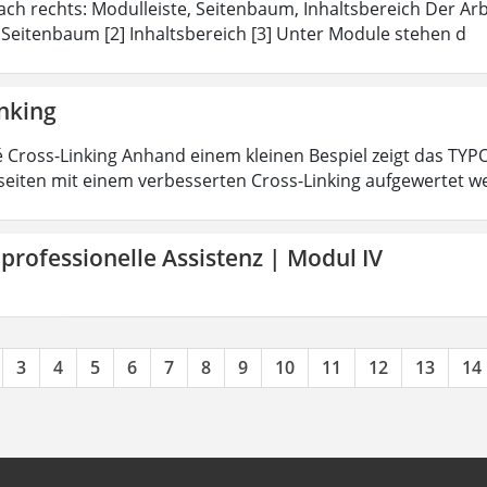
ach rechts: Modulleiste, Seitenbaum, Inhaltsbereich Der Arbei
 Seitenbaum [2] Inhaltsbereich [3] Unter Module stehen d
inking
 Cross-Linking Anhand einem kleinen Bespiel zeigt das TY
eiten mit einem verbesserten Cross-Linking aufgewertet 
 professionelle Assistenz | Modul IV
3
4
5
6
7
8
9
10
11
12
13
14