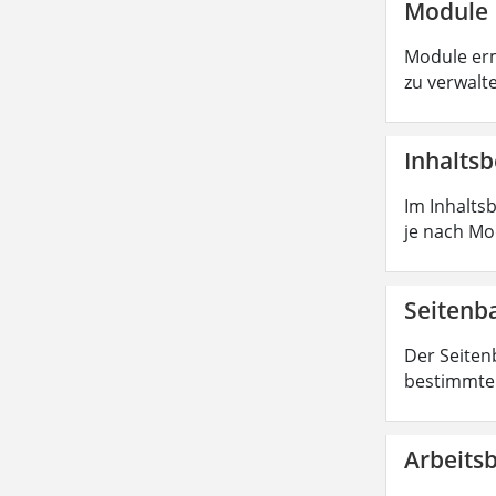
Module
Module erm
zu verwalt
Inhaltsb
Im Inhaltsb
je nach Mod
Seiten
Der Seiten
bestimmte 
Arbeits