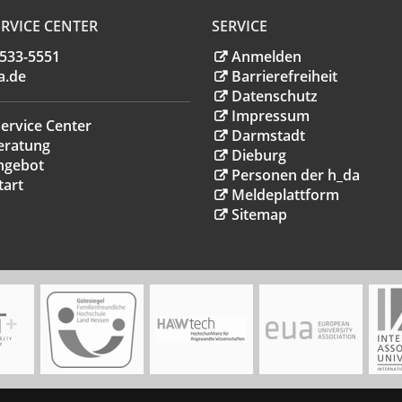
RVICE CENTER
SERVICE
.533-5551
Anmelden
a
.
de
Barrierefreiheit
Datenschutz
Impressum
ervice Center
Darmstadt
eratung
Dieburg
ngebot
Personen der h_da
tart
Meldeplattform
Sitemap