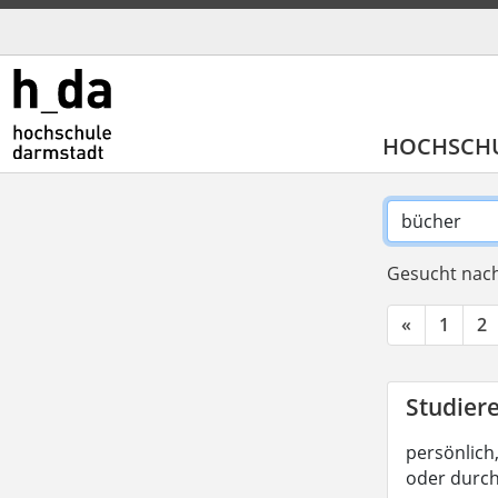
HOCHSCH
Gesucht nach
«
1
2
Studier
persönlich,
oder durc