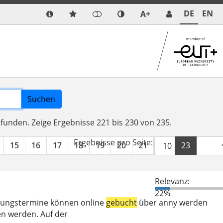
DE
EN
A+
Suchen
efunden.
Zeige Ergebnisse 221 bis 230 von 235.
Ergebnisse pro Seite:
15
16
17
18
19
20
21
22
23
24
Relevanz:
22%
eratungstermine können online
gebucht
über anny werden
n werden. Auf der