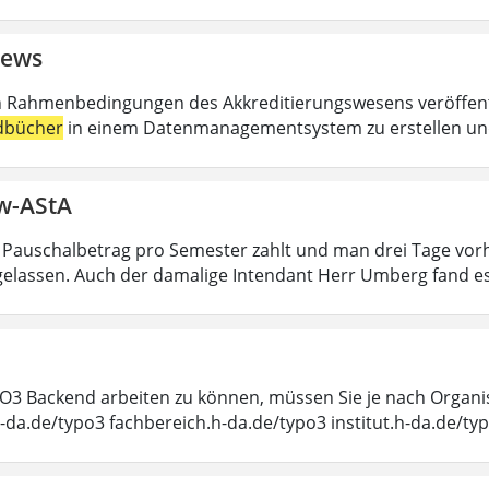
ews
n Rahmenbedingungen des Akkreditierungswesens veröffentl
dbücher
in einem Datenmanagementsystem zu erstellen und 
ew-AStA
 Pauschalbetrag pro Semester zahlt und man drei Tage vor
ngelassen. Auch der damalige Intendant Herr Umberg fand e
3 Backend arbeiten zu können, müssen Sie je nach Organis
h-da.de/typo3 fachbereich.h-da.de/typo3 institut.h-da.de/ty