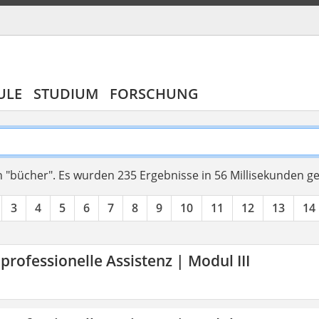
ULE
STUDIUM
FORSCHUNG
 "bücher".
Es wurden 235 Ergebnisse in 56 Millisekunden g
3
4
5
6
7
8
9
10
11
12
13
14
 professionelle Assistenz | Modul III