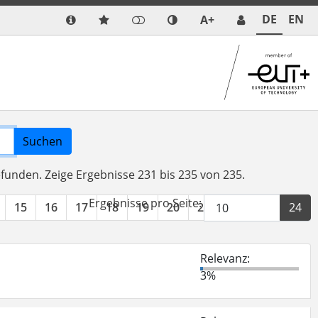
DE
EN
A+
Suchen
efunden.
Zeige Ergebnisse 231 bis 235 von 235.
Ergebnisse pro Seite:
15
16
17
18
19
20
21
22
23
24
Relevanz:
3%