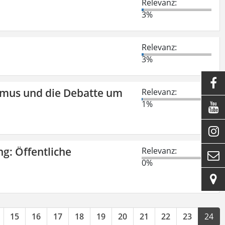
Relevanz:
3%
Relevanz:
3%

smus und die Debatte um
Relevanz:
1%


ng: Öffentliche
Relevanz:

0%

15
16
17
18
19
20
21
22
23
24