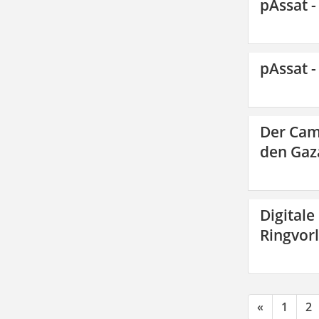
pAssat -
pAssat -
Der Cam
den Gaza
Digitale
Ringvor
«
1
2