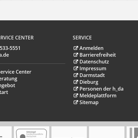
RVICE CENTER
SERVICE
.533-5551
Anmelden
a
.
de
Barrierefreiheit
Datenschutz
Impressum
ervice Center
Darmstadt
eratung
Dieburg
ngebot
Personen der h_da
tart
Meldeplattform
Sitemap