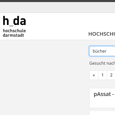
HOCHSCH
Gesucht nach
«
1
2
pAssat -