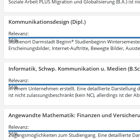
Soziale Arbeit PLUS Migration und Globalisierung (B.A.) ist ni
Kommunikationsdesign (Dipl.)
Relevanz:
56%
Studienort Darmstadt Beginn* Studienbeginn Wintersemeste
Erscheinungsbilder, Internet-Auftritte, Bewegte Bilder, Ausste
Informatik, Schwp. Kommunikation u. Medien (B.Sc
Relevanz:
56%
in einem Unternehmen erstellt. Eine detaillierte Darstellung 
ist nicht zulassungsbeschränkt (kein NC), allerdings ist der A
Angewandte Mathematik: Finanzen und Versicher
Relevanz:
56%
Zugangsmöglichkeiten zum Studiengang. Eine detaillierte Dar