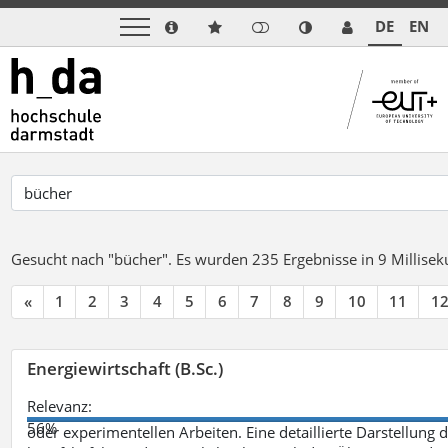
DE
EN
Gesucht nach "bücher".
Es wurden 235 Ergebnisse in 9 Millise
«
1
2
3
4
5
6
7
8
9
10
11
1
Energiewirtschaft (B.Sc.)
Relevanz:
56%
oder experimentellen Arbeiten. Eine detaillierte Darstellung 