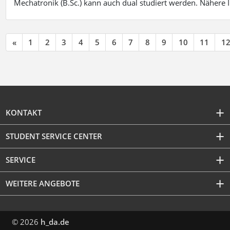
Mechatronik (B.Sc.) kann auch dual studiert werden. Nähere
«
1
2
3
4
5
6
7
8
9
10
11
1
KONTAKT
STUDENT SERVICE CENTER
SERVICE
WEITERE ANGEBOTE
© 2026
h_da.de