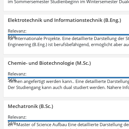
im Sommersemester Studienbeginn im Wintersemester Dual
Elektrotechnik und Informationstechnik (B.Eng.)
Relevanz:
56%
für internationale Projekte. Eine detaillierte Darstellung der 
Engineering (B.Eng.) ist berufsbefähigend, ermöglicht aber a
Chemie- und Biotechnologie (M.Sc.)
Relevanz:
56%
-firmen angefertigt werden kann.. Eine detaillierte Darstellu
Der Studiengang kann auch dual studiert werden. Nähere In
Mechatronik (B.Sc.)
Relevanz:
56%
en - Master of Science Aufbau Eine detaillierte Darstellung d