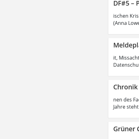
DF#5 – 
ischen Kri
(Anna Lowe
Meldepl
it, Missac
Datenschut
Chronik
nen des Fa
Jahre steh
Grüner 