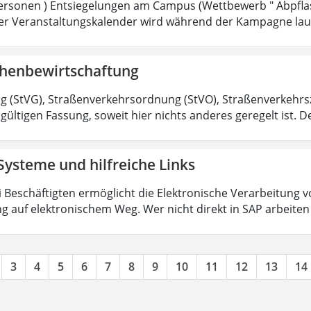
rsonen ) Entsiegelungen am Campus (Wettbewerb " Abpflas
 Der Veranstaltungskalender wird während der Kampagne lau
chenbewirtschaftung
 (StVG), Straßenverkehrsordnung (StVO), Straßenverkehr
 gültigen Fassung, soweit hier nichts anderes geregelt ist. De
Systeme und hilfreiche Links
ri Beschäftigten ermöglicht die Elektronische Verarbeitun
g auf elektronischem Weg. Wer nicht direkt in SAP arbeite
3
4
5
6
7
8
9
10
11
12
13
14