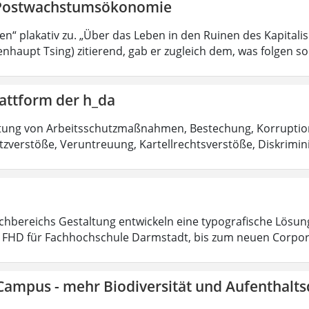
Postwachstumsökonomie
sen“ plakativ zu. „Über das Leben in den Ruinen des Kapitali
nhaupt Tsing) zitierend, gab er zugleich dem, was folgen sol
attform der h_da
htung von Arbeitsschutzmaßnahmen, Bestechung, Korruptio
zverstöße, Veruntreuung, Kartellrechtsverstöße, Diskrimin
chbereichs Gestaltung entwickeln eine typografische Lösu
t FHD für Fachhochschule Darmstadt, bis zum neuen Corpo
Campus - mehr Biodiversität und Aufenthalts