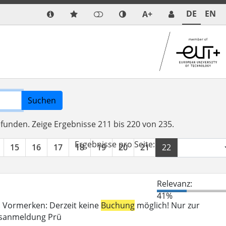
DE
EN
A+
Suchen
efunden.
Zeige Ergebnisse 211 bis 220 von 235.
Ergebnisse pro Seite:
15
16
17
18
19
20
21
22
23
24
Relevanz:
41%
n. Vormerken: Derzeit keine
Buchung
möglich! Nur zur
gsanmeldung Prü