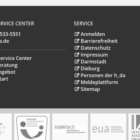
RVICE CENTER
SERVICE
.533-5551
Anmelden
a
.
de
Barrierefreiheit
Datenschutz
Impressum
ervice Center
Darmstadt
eratung
Dieburg
ngebot
Personen der h_da
tart
Meldeplattform
Sitemap