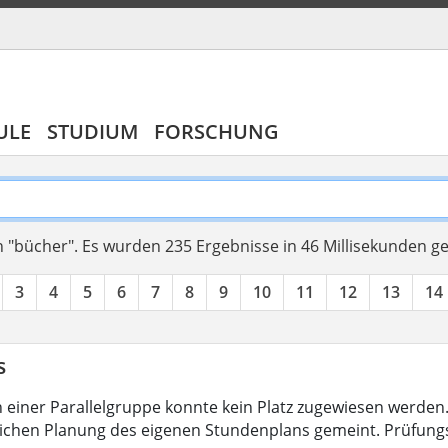
ULE
STUDIUM
FORSCHUNG
 "bücher".
Es wurden 235 Ergebnisse in 46 Millisekunden g
3
4
5
6
7
8
9
10
11
12
13
14
s
 in einer Parallelgruppe konnte kein Platz zugewiesen werde
ichen Planung des eigenen Stundenplans gemeint. Prüfun