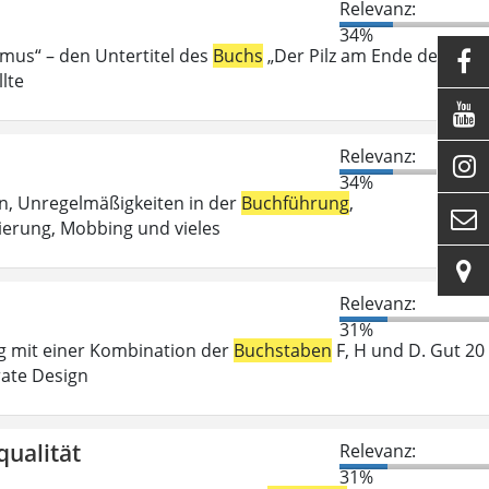
Relevanz:
34%
smus“ – den Untertitel des
Buchs
„Der Pilz am Ende der Welt

lte

Relevanz:

34%
n, Unregelmäßigkeiten in der
Buchführung
,

ierung, Mobbing und vieles

Relevanz:
31%
ng mit einer Kombination der
Buchstaben
F, H und D. Gut 20
rate Design
qualität
Relevanz:
31%