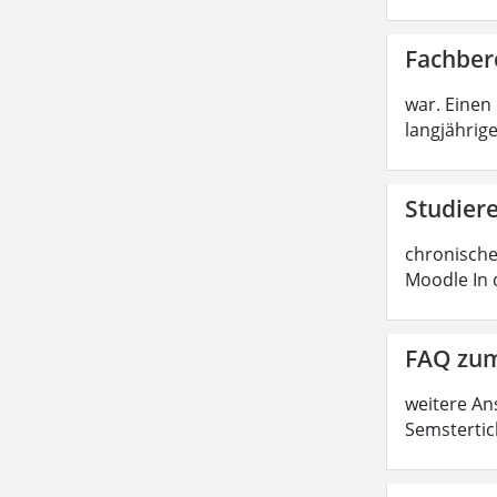
Fachber
war. Einen
langjährige
Studier
chronische
Moodle In 
FAQ zum
weitere An
Semstertic