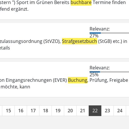
tern ") Sport im Grünen Bereits
buchbare
Termine finden
fend ergänzt.
Relevanz:
27%
szulassungsordnung (StVZO),
Strafgesetzbuch
(StGB) etc.) in
tails
Relevanz:
25%
g von Eingangsrechnungen (EVER)
Buchung
, Prüfung, Freigabe
n möchte, kann
15
16
17
18
19
20
21
22
23
24