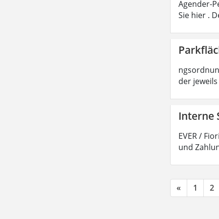
Agender-Pe
Sie hier .
Parkflä
ngsordnung
der jeweils
Interne 
EVER / Fio
und Zahlun
«
1
2