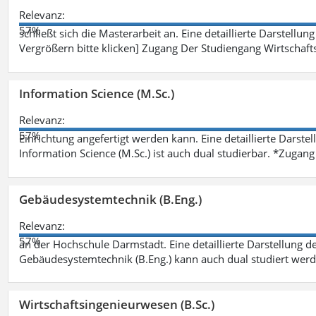
Relevanz:
57%
schließt sich die Masterarbeit an. Eine detaillierte Darstellun
Vergrößern bitte klicken] Zugang Der Studiengang Wirtschaft
Information Science (M.Sc.)
Relevanz:
57%
Einrichtung angefertigt werden kann. Eine detaillierte Darste
Information Science (M.Sc.) ist auch dual studierbar. *Zuga
Gebäudesystemtechnik (B.Eng.)
Relevanz:
57%
an der Hochschule Darmstadt. Eine detaillierte Darstellung d
Gebäudesystemtechnik (B.Eng.) kann auch dual studiert wer
Wirtschaftsingenieurwesen (B.Sc.)