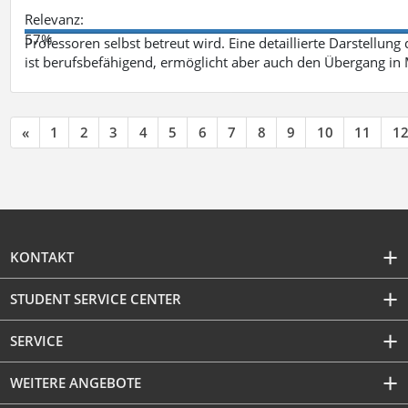
Relevanz:
57%
Professoren selbst betreut wird. Eine detaillierte Darstellung
ist berufsbefähigend, ermöglicht aber auch den Übergang in
«
1
2
3
4
5
6
7
8
9
10
11
1
KONTAKT
STUDENT SERVICE CENTER
SERVICE
WEITERE ANGEBOTE