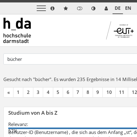
DE
EN
Gesucht nach "bücher".
Es wurden 235 Ergebnisse in 14 Milli
«
1
2
3
4
5
6
7
8
9
10
11
1
Studium von A bis Z
Relevanz:
57%
Benutzer-ID (Benutzername) , die sich aus dem Anfang „st“, 