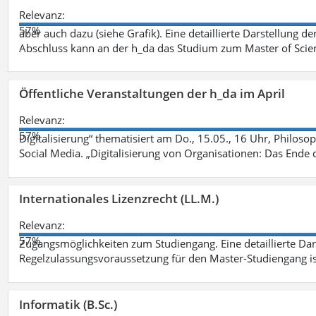
Relevanz:
57%
aber auch dazu (siehe Grafik). Eine detaillierte Darstellung d
Abschluss kann an der h_da das Studium zum Master of Scien
Öffentliche Veranstaltungen der h_da im April
Relevanz:
57%
Digitalisierung“ thematisiert am Do., 15.05., 16 Uhr, Philoso
Social Media. „Digitalisierung von Organisationen: Das Ende
Internationales Lizenzrecht (LL.M.)
Relevanz:
57%
Zugangsmöglichkeiten zum Studiengang. Eine detaillierte Dar
Regelzulassungsvoraussetzung für den Master-Studiengang ist
Informatik (B.Sc.)